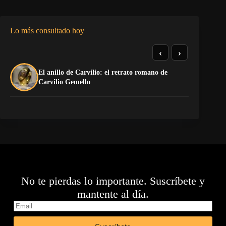
Lo más consultado hoy
‹
›
El anillo de Carvilio: el retrato romano de
El
Carvilio Gemello
No te pierdas lo importante. Suscríbete y
mantente al día.