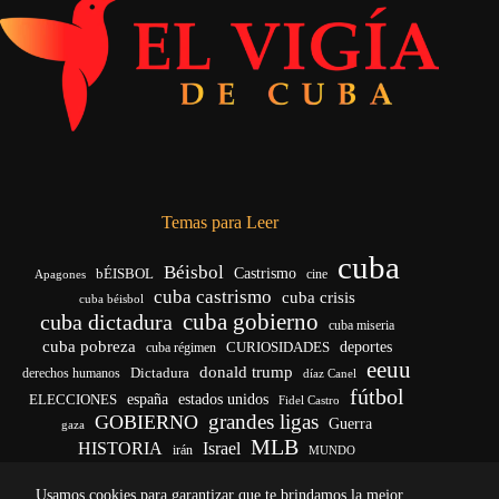
Temas para Leer
cuba
Béisbol
bÉISBOL
Castrismo
cine
Apagones
cuba castrismo
cuba crisis
cuba béisbol
cuba gobierno
cuba dictadura
cuba miseria
cuba pobreza
deportes
cuba régimen
CURIOSIDADES
eeuu
donald trump
Dictadura
derechos humanos
díaz Canel
fútbol
ELECCIONES
españa
estados unidos
Fidel Castro
grandes ligas
GOBIERNO
Guerra
gaza
MLB
HISTORIA
Israel
irán
MUNDO
noticias de cuba
noticias de cuba hoy
real madrid
Usamos cookies para garantizar que te brindamos la mejor