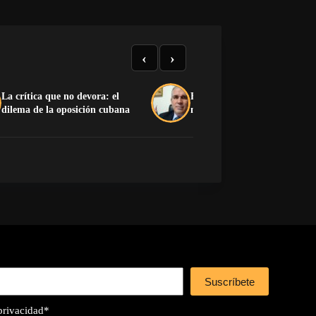
‹
›
La crítica que no devora: el
El pedido desesperado de un 
dilema de la oposición cubana
muerto
Suscríbete
 privacidad
*