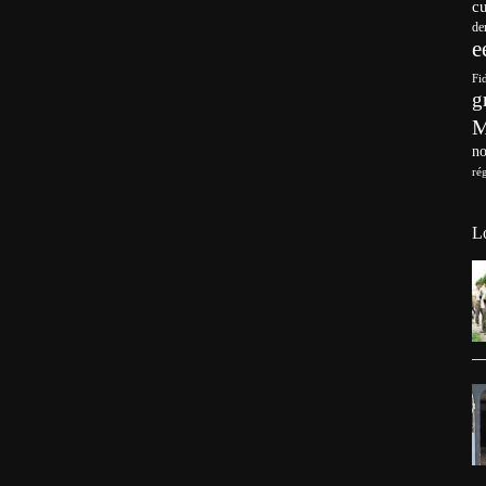
c
de
e
Fi
g
no
ré
L