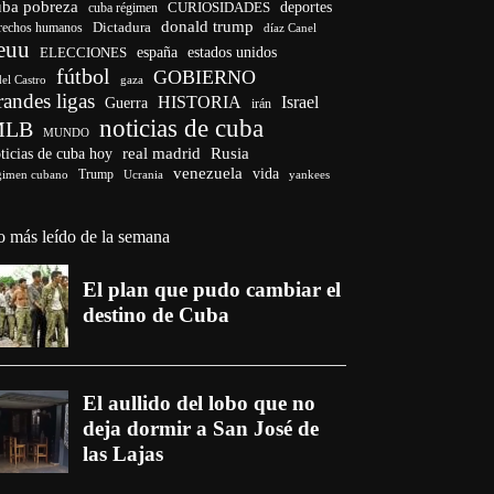
uba pobreza
deportes
cuba régimen
CURIOSIDADES
donald trump
Dictadura
rechos humanos
díaz Canel
euu
ELECCIONES
españa
estados unidos
fútbol
GOBIERNO
del Castro
gaza
randes ligas
HISTORIA
Israel
Guerra
irán
noticias de cuba
MLB
MUNDO
ticias de cuba hoy
real madrid
Rusia
venezuela
vida
Trump
gimen cubano
Ucrania
yankees
o más leído de la semana