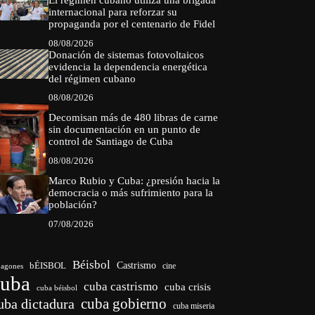
internacional para reforzar su
propaganda por el centenario de Fidel
08/08/2026
Donación de sistemas fotovoltaicos
evidencia la dependencia energética
del régimen cubano
08/08/2026
Decomisan más de 480 libras de carne
sin documentación en un punto de
control de Santiago de Cuba
08/08/2026
Marco Rubio y Cuba: ¿presión hacia la
democracia o más sufrimiento para la
población?
07/08/2026
Béisbol
bÉISBOL
Castrismo
cine
agones
cuba
cuba castrismo
cuba crisis
cuba béisbol
cuba gobierno
uba dictadura
cuba miseria