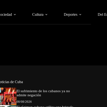
Sociedad
Cultura
Deportes
Del E
oticias de Cuba
El sufrimiento de los cubanos ya no
admite negación
08/08/2026
El régimen cubano utiliza una brigada