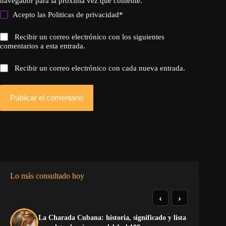
navegador para la próxima vez que comente.
Acepto las
Politicas de privacidad
*
Recibir un correo electrónico con los siguientes
comentarios a esta entrada.
Recibir un correo electrónico con cada nueva entrada.
Publicar el comentario
Lo más consultado hoy
‹
›
La Charada Cubana: historia, significado y lista
Do