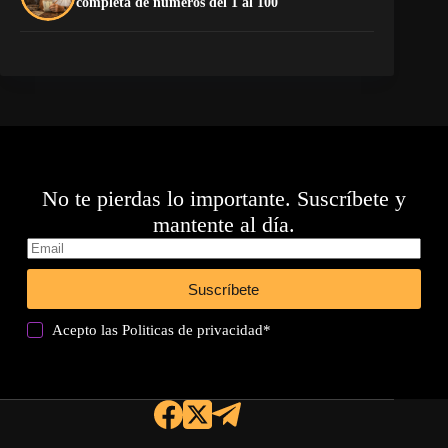
completa de números del 1 al 100
Es
No te pierdas lo importante. Suscríbete y
mantente al día.
Suscríbete
Acepto las
Politicas de privacidad
*