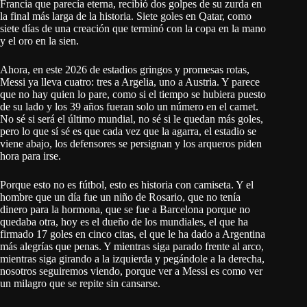
Francia que parecía eterna, recibió dos golpes de su zurda en
la final más larga de la historia. Siete goles en Qatar, como
siete días de una creación que terminó con la copa en la mano
y el oro en la sien.
Ahora, en este 2026 de estadios gringos y promesas rotas,
Messi ya lleva cuatro: tres a Argelia, uno a Austria. Y parece
que no hay quien lo pare, como si el tiempo se hubiera puesto
de su lado y los 39 años fueran solo un número en el carnet.
No sé si será el último mundial, no sé si le quedan más goles,
pero lo que sí sé es que cada vez que la agarra, el estadio se
viene abajo, los defensores se persignan y los arqueros piden
hora para irse.
Porque esto no es fútbol, esto es historia con camiseta. Y el
hombre que un día fue un niño de Rosario, que no tenía
dinero para la hormona, que se fue a Barcelona porque no
quedaba otra, hoy es el dueño de los mundiales, el que ha
firmado 17 goles en cinco citas, el que le ha dado a Argentina
más alegrías que penas. Y mientras siga parado frente al arco,
mientras siga girando a la izquierda y pegándole a la derecha,
nosotros seguiremos viendo, porque ver a Messi es como ver
un milagro que se repite sin cansarse.