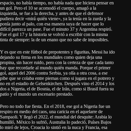
espacio, no había tiempo, no había nada que hiciera pensar en
un gol. Pero el 10 se acomodó el cuerpo, amagó a la
izquierda, se fue a la derecha, y antes de que el defensor
pudiera decir «mirá quién viene», ya la tenía en la zurda y la
ponía junto al palo, con esa manera suya de hacer que lo
difícil parezca un pase. Fue el minuto 37 y Argentina respiró.
Fue el gol 17 y la historia se volvió a escribir con la misma
tinta de siempre: la de un enano que no sabe de imposibles.
Y es que en este fútbol de prepotentes y figuritas, Messi ha ido
dejando su firma en los mundiales como quien deja una
propina, sin hacer ruido, pero con la certeza de que cada tanto
hay que recordarle al mundo quién manda. Porque el primer
gol, aquel del 2006 contra Serbia, ya olía a otra cosa, a ese
pibe que se colaba entre piernas como si jugara en el potrero y
no en el estadio de Gelsenkirchen. Después vino el 2014 y los
dos a Nigeria, el de Bosnia, el de Irán, como si Brasil fuera su
patio y el mundo un escenario prestado.
Pero no todo fue fiesta. En el 2018, ese gol a Nigeria fue un
respiro en medio del caos, una caricia en el aquelarre de
Sampaoli. Y llegó el 2022, el mundial del desquite: Arabia lo
humilló, México lo sufrió, Australia lo padeció, Países Bajos
lo miró de lejos, Croacia lo sintió en la nuca y Francia, esa