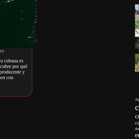
pes
ra cubana es
scubre por qué
aproducente y
men con
Ap
c
c
de
e