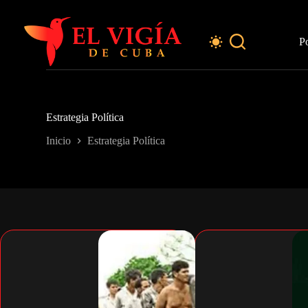
Saltar
al
contenido
P
Estrategia Política
Inicio
Estrategia Política