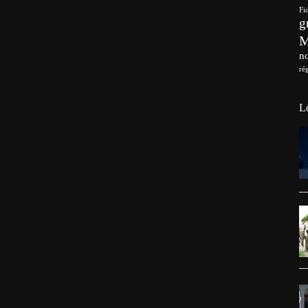
Fi
g
no
ré
L