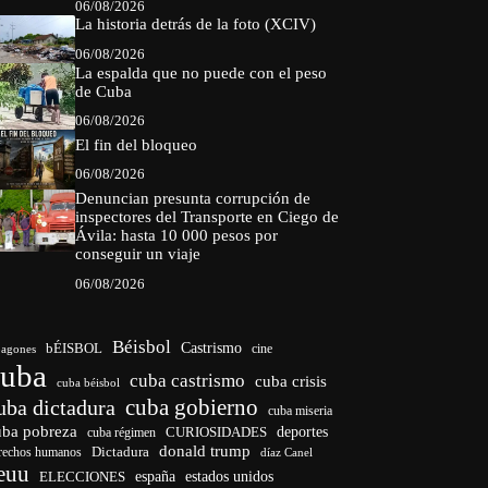
06/08/2026
La historia detrás de la foto (XCIV)
06/08/2026
La espalda que no puede con el peso
de Cuba
06/08/2026
El fin del bloqueo
06/08/2026
Denuncian presunta corrupción de
inspectores del Transporte en Ciego de
Ávila: hasta 10 000 pesos por
conseguir un viaje
06/08/2026
Béisbol
bÉISBOL
Castrismo
cine
agones
cuba
cuba castrismo
cuba crisis
cuba béisbol
cuba gobierno
uba dictadura
cuba miseria
uba pobreza
CURIOSIDADES
deportes
cuba régimen
donald trump
Dictadura
rechos humanos
díaz Canel
euu
españa
ELECCIONES
estados unidos