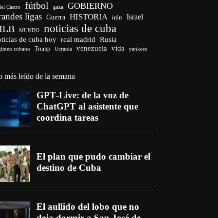
fútbol
GOBIERNO
del Castro
gaza
randes ligas
HISTORIA
Israel
Guerra
irán
noticias de cuba
MLB
MUNDO
ticias de cuba hoy
real madrid
Rusia
venezuela
vida
Trump
gimen cubano
Ucrania
yankees
o más leído de la semana