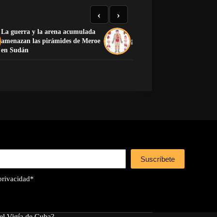
‹
›
La guerra y la arena acumulada
amenazan las pirámides de Meroe
¡Preciosa la anatomía human
en Sudán
Suscríbete
 privacidad
*
el Vigía de Cuba?