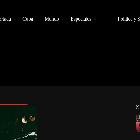
ortada
Cuba
Mundo
Especiales
Política y 
N