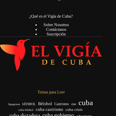
¿Qué es el Vigía de Cuba?
Sobre Nosotros
Contáctanos
Suscripción
Temas para Leer
cuba
Béisbol
bÉISBOL
Castrismo
cine
Apagones
cuba castrismo
cuba crisis
cuba béisbol
cuba gobierno
cuba dictadura