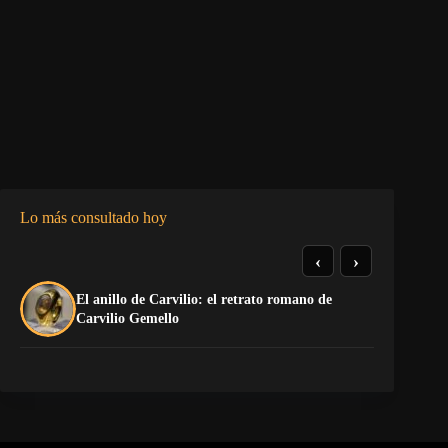
Lo más consultado hoy
‹
›
El anillo de Carvilio: el retrato romano de
Ni
Carvilio Gemello
¡D