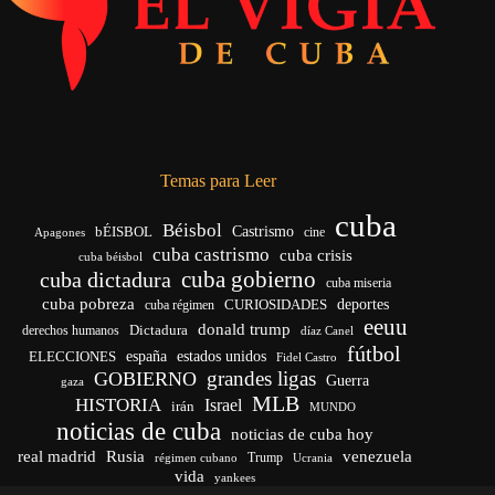
Temas para Leer
cuba
Béisbol
bÉISBOL
Castrismo
cine
Apagones
cuba castrismo
cuba crisis
cuba béisbol
cuba gobierno
cuba dictadura
cuba miseria
cuba pobreza
CURIOSIDADES
deportes
cuba régimen
eeuu
donald trump
Dictadura
derechos humanos
díaz Canel
fútbol
españa
ELECCIONES
estados unidos
Fidel Castro
grandes ligas
GOBIERNO
Guerra
gaza
MLB
HISTORIA
Israel
irán
MUNDO
noticias de cuba
noticias de cuba hoy
venezuela
real madrid
Rusia
Trump
Ucrania
régimen cubano
vida
yankees