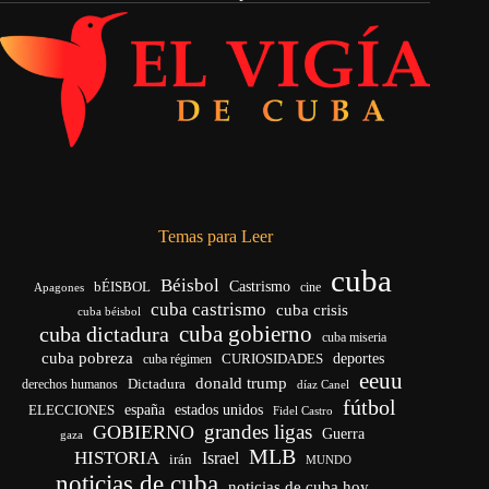
Temas para Leer
cuba
Béisbol
bÉISBOL
Castrismo
cine
Apagones
cuba castrismo
cuba crisis
cuba béisbol
cuba gobierno
cuba dictadura
cuba miseria
cuba pobreza
CURIOSIDADES
deportes
cuba régimen
eeuu
donald trump
Dictadura
derechos humanos
díaz Canel
fútbol
españa
ELECCIONES
estados unidos
Fidel Castro
grandes ligas
GOBIERNO
Guerra
gaza
MLB
HISTORIA
Israel
irán
MUNDO
noticias de cuba
noticias de cuba hoy