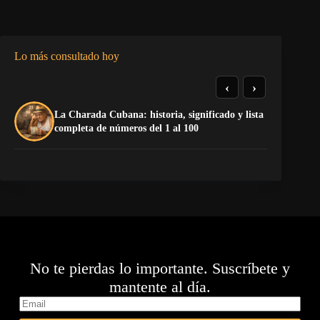
Lo más consultado hoy
‹
›
La Charada Cubana: historia, significado y lista
El
completa de números del 1 al 100
de
No te pierdas lo importante. Suscríbete y
mantente al día.