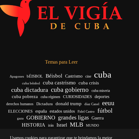
Temas para Leer
cuba
Béisbol
bÉISBOL
Castrismo
cine
Apagones
cuba castrismo
cuba crisis
cuba béisbol
cuba gobierno
cuba dictadura
cuba miseria
cuba pobreza
deportes
cuba régimen
CURIOSIDADES
eeuu
donald trump
Dictadura
derechos humanos
díaz Canel
fútbol
ELECCIONES
españa
estados unidos
Fidel Castro
grandes ligas
GOBIERNO
Guerra
gaza
MLB
HISTORIA
Israel
irán
MUNDO
noticias de cuba
noticias de cuba hoy
real madrid
Usamos cookies para garantizar que te brindamos la mejor