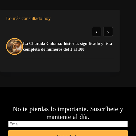
Lo más consultado hoy
‹
›
La Charada Cubana: historia, significado y lista
El
completa de números del 1 al 100
de
No te pierdas lo importante. Suscríbete y
mantente al día.