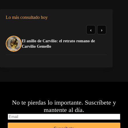
Lo más consultado hoy
‹
›
El anillo de Carvilio: el retrato romano de
El
Carvilio Gemello
No te pierdas lo importante. Suscríbete y
mantente al día.