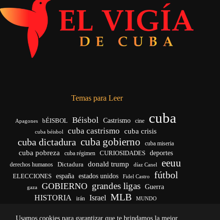
Temas para Leer
cuba
Béisbol
bÉISBOL
Castrismo
cine
Apagones
cuba castrismo
cuba crisis
cuba béisbol
cuba gobierno
cuba dictadura
cuba miseria
cuba pobreza
deportes
cuba régimen
CURIOSIDADES
eeuu
donald trump
Dictadura
derechos humanos
díaz Canel
fútbol
ELECCIONES
españa
estados unidos
Fidel Castro
grandes ligas
GOBIERNO
Guerra
gaza
MLB
HISTORIA
Israel
irán
MUNDO
noticias de cuba
noticias de cuba hoy
real madrid
Usamos cookies para garantizar que te brindamos la mejor