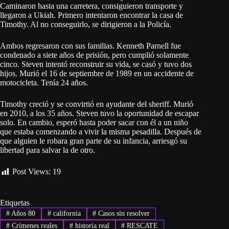
Caminaron hasta una carretera, consiguieron transporte y
llegaron a Ukiah. Primero intentaron encontrar la casa de
Timothy. Al no conseguirlo, se dirigieron a la Policía.
Ambos regresaron con sus familias. Kenneth Parnell fue
condenado a siete años de prisión, pero cumplió solamente
cinco. Steven intentó reconstruir su vida, se casó y tuvo dos
hijos. Murió el 16 de septiembre de 1989 en un accidente de
motocicleta. Tenía 24 años.
Timothy creció y se convirtió en ayudante del sheriff. Murió
en 2010, a los 35 años. Steven tuvo la oportunidad de escapar
solo. En cambio, esperó hasta poder sacar con él a un niño
que estaba comenzando a vivir la misma pesadilla. Después de
que alguien le robara gran parte de su infancia, arriesgó su
libertad para salvar la de otro.
Post Views:
19
Etiquetas
#
Años 80
#
california
#
Casos sin resolver
#
Crímenes reales
#
historia real
#
RESCATE