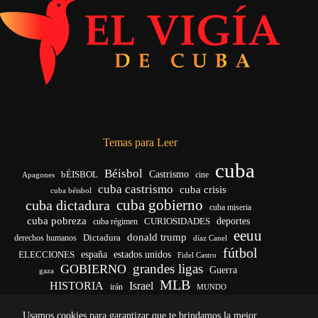
Temas para Leer
cuba
Béisbol
bÉISBOL
Castrismo
cine
Apagones
cuba castrismo
cuba crisis
cuba béisbol
cuba gobierno
cuba dictadura
cuba miseria
cuba pobreza
deportes
cuba régimen
CURIOSIDADES
eeuu
donald trump
Dictadura
derechos humanos
díaz Canel
fútbol
ELECCIONES
españa
estados unidos
Fidel Castro
grandes ligas
GOBIERNO
Guerra
gaza
MLB
HISTORIA
Israel
irán
MUNDO
noticias de cuba
noticias de cuba hoy
real madrid
Usamos cookies para garantizar que te brindamos la mejor