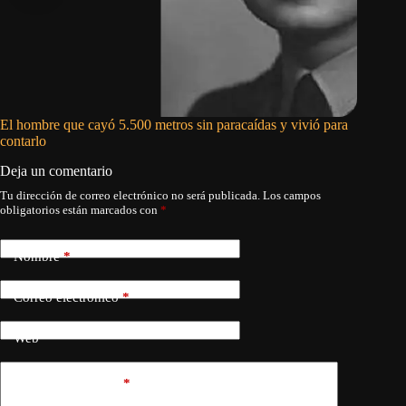
El hombre que cayó 5.500 metros sin paracaídas y vivió para
El testi
contarlo
Deja un comentario
Tu dirección de correo electrónico no será publicada.
Los campos
obligatorios están marcados con
*
Nombre
*
Correo electrónico
*
Web
Añadir comentario
*