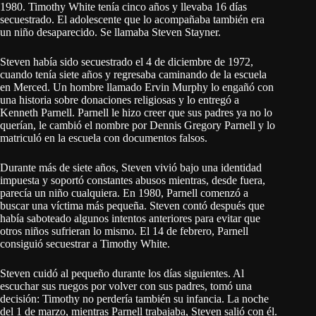
1980. Timothy White tenía cinco años y llevaba 16 días
secuestrado. El adolescente que lo acompañaba también era
un niño desaparecido. Se llamaba Steven Stayner.
Steven había sido secuestrado el 4 de diciembre de 1972,
cuando tenía siete años y regresaba caminando de la escuela
en Merced. Un hombre llamado Ervin Murphy lo engañó con
una historia sobre donaciones religiosas y lo entregó a
Kenneth Parnell. Parnell le hizo creer que sus padres ya no lo
querían, le cambió el nombre por Dennis Gregory Parnell y lo
matriculó en la escuela con documentos falsos.
Durante más de siete años, Steven vivió bajo una identidad
impuesta y soportó constantes abusos mientras, desde fuera,
parecía un niño cualquiera. En 1980, Parnell comenzó a
buscar una víctima más pequeña. Steven contó después que
había saboteado algunos intentos anteriores para evitar que
otros niños sufrieran lo mismo. El 14 de febrero, Parnell
consiguió secuestrar a Timothy White.
Steven cuidó al pequeño durante los días siguientes. Al
escuchar sus ruegos por volver con sus padres, tomó una
decisión: Timothy no perdería también su infancia. La noche
del 1 de marzo, mientras Parnell trabajaba, Steven salió con él.