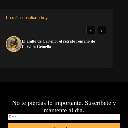
Lo más consultado hoy
‹
›
El anillo de Carvilio: el retrato romano de
El
Carvilio Gemello
No te pierdas lo importante. Suscríbete y
mantente al día.