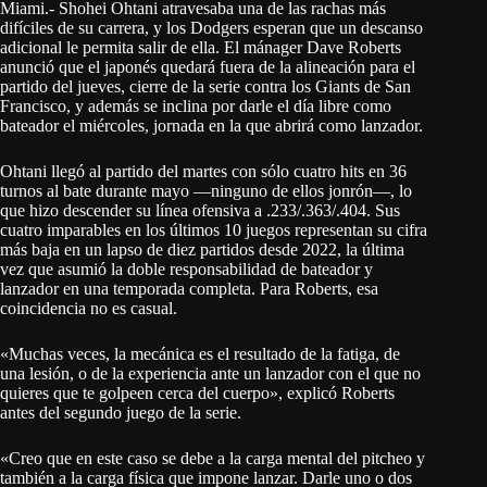
Miami.- Shohei Ohtani atravesaba una de las rachas más
difíciles de su carrera, y los Dodgers esperan que un descanso
adicional le permita salir de ella. El mánager Dave Roberts
anunció que el japonés quedará fuera de la alineación para el
partido del jueves, cierre de la serie contra los Giants de San
Francisco, y además se inclina por darle el día libre como
bateador el miércoles, jornada en la que abrirá como lanzador.
Ohtani llegó al partido del martes con sólo cuatro hits en 36
turnos al bate durante mayo —ninguno de ellos jonrón—, lo
que hizo descender su línea ofensiva a .233/.363/.404. Sus
cuatro imparables en los últimos 10 juegos representan su cifra
más baja en un lapso de diez partidos desde 2022, la última
vez que asumió la doble responsabilidad de bateador y
lanzador en una temporada completa. Para Roberts, esa
coincidencia no es casual.
«Muchas veces, la mecánica es el resultado de la fatiga, de
una lesión, o de la experiencia ante un lanzador con el que no
quieres que te golpeen cerca del cuerpo», explicó Roberts
antes del segundo juego de la serie.
«Creo que en este caso se debe a la carga mental del pitcheo y
también a la carga física que impone lanzar. Darle uno o dos