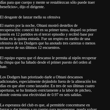
días para que cuerpo y mente se restablezcan sólo puede traer
beneficios», dijo el dirigente.
El desgaste de lanzar mella su ofensiva
El martes por la noche, Ohtani mostró destellos de
recuperación: conectó hit en su primer turno, disparó su primer
jonrón en 12 partidos en el tercer episodio y recibió base por
bolas en la quinta entrada. Fue un respiro en medio de una
ofensiva de los Dodgers que ha anotado tres carreras o menos
en nueve de sus últimos 12 encuentros.
El equipo espera que el descanso le permita al nipón recuperar
la chispa que ha faltado desde el primer puesto del orden al
bate.
Los Dodgers han priorizado darle a Ohtani descansos
adicionales, especialmente dejándolo fuera de la alineación los
días en que abre como lanzador. En tres de sus últimas cuatro
aperturas, se ha limitado estrictamente a la labor de pitcheo,
donde ostenta una efectividad de 0.97 en seis salidas.
La esperanza del club es que, al permitirle concentrarse en
lanzar y dar tiempo a su cuerpo para recuperarse, pueda volver