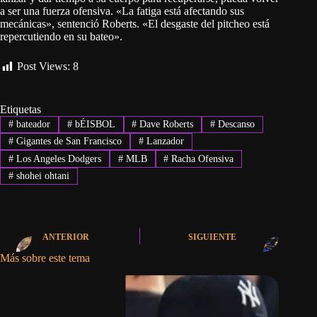
a ser una fuerza ofensiva. «La fatiga está afectando sus
mecánicas», sentenció Roberts. «El desgaste del pitcheo está
repercutiendo en su bateo».
Post Views:
8
Etiquetas
#
bateador
#
bÉISBOL
#
Dave Roberts
#
Descanso
#
Gigantes de San Francisco
#
Lanzador
#
Los Angeles Dodgers
#
MLB
#
Racha Ofensiva
#
shohei ohtani
ANTERIOR
SIGUIENTE
Más sobre este tema