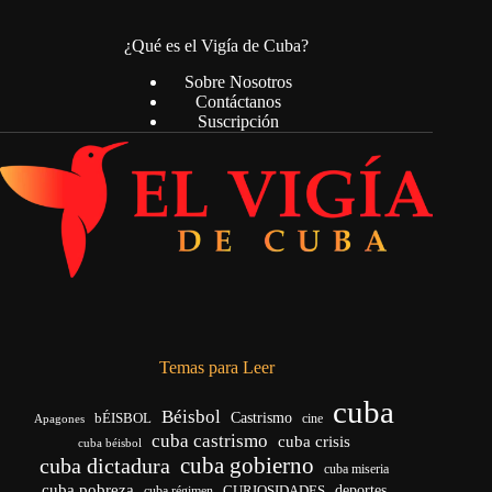
¿Qué es el Vigía de Cuba?
Sobre Nosotros
Contáctanos
Suscripción
Temas para Leer
cuba
Béisbol
bÉISBOL
Castrismo
cine
Apagones
cuba castrismo
cuba crisis
cuba béisbol
cuba gobierno
cuba dictadura
cuba miseria
cuba pobreza
deportes
cuba régimen
CURIOSIDADES