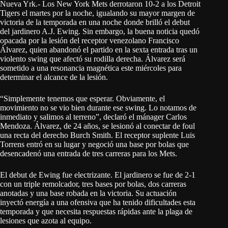
Nueva Yrk.- Los New York Mets derrotaron 10-2 a los Detroit
Tigers el martes por la noche, igualando su mayor margen de
victoria de la temporada en una noche donde brilló el debut
del jardinero A.J. Ewing. Sin embargo, la buena noticia quedó
opacada por la lesión del receptor venezolano Francisco
Álvarez, quien abandonó el partido en la sexta entrada tras un
violento swing que afectó su rodilla derecha. Álvarez será
sometido a una resonancia magnética este miércoles para
determinar el alcance de la lesión.
“Simplemente tenemos que esperar. Obviamente, el
movimiento no se vio bien durante ese swing. Lo notamos de
inmediato y salimos al terreno”, declaró el mánager Carlos
Mendoza. Álvarez, de 24 años, se lesionó al conectar de foul
una recta del derecho Burch Smith. El receptor suplente Luis
Torrens entró en su lugar y negoció una base por bolas que
desencadenó una entrada de tres carreras para los Mets.
El debut de Ewing fue electrizante. El jardinero se fue de 2-1
con un triple remolcador, tres bases por bolas, dos carreras
anotadas y una base robada en la victoria. Su actuación
inyectó energía a una ofensiva que ha tenido dificultades esta
temporada y que necesita respuestas rápidas ante la plaga de
lesiones que azota al equipo.