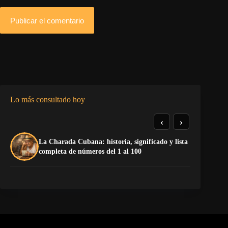
Publicar el comentario
Lo más consultado hoy
‹
›
La Charada Cubana: historia, significado y lista
El
completa de números del 1 al 100
ne