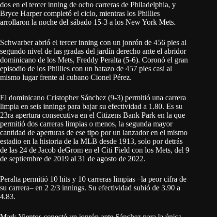
dos en el tercer inning de ocho carreras de Philadelphia, y
Bryce Harper completó el ciclo, mientras los Phillies
arrollaron la noche del sábado 15-3 a los New York Mets.
Schwarber abrió el tercer inning con un jonrón de 456 pies al
segundo nivel de las gradas del jardín derecho ante el abridor
dominicano de los Mets, Freddy Peralta (5-6). Coronó el gran
episodio de los Phillies con un batazo de 457 pies casi al
mismo lugar frente al cubano Cionel Pérez.
El dominicano Cristopher Sánchez (9-3) permitió una carrera
limpia en seis innings para bajar su efectividad a 1.80. Es su
23ra apertura consecutiva en el Citizens Bank Park en la que
permitió dos carreras limpias o menos, la segunda mayor
cantidad de aperturas de ese tipo por un lanzador en el mismo
estadio en la historia de la MLB desde 1913, solo por detrás
de las 24 de Jacob deGrom en el Citi Field con los Mets, del 9
de septiembre de 2019 al 31 de agosto de 2022.
Peralta permitió 10 hits y 10 carreras limpias –la peor cifra de
su carrera– en 2 2/3 innings. Su efectividad subió de 3.90 a
4.83.
Mark Vientos conectó un jonrón ante Sánchez para la única