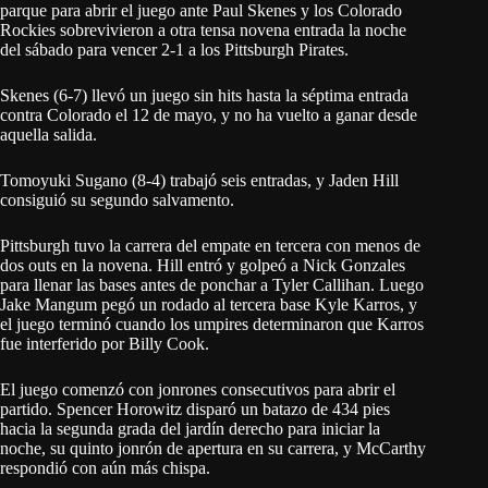
parque para abrir el juego ante Paul Skenes y los Colorado
Rockies sobrevivieron a otra tensa novena entrada la noche
del sábado para vencer 2-1 a los Pittsburgh Pirates.
Skenes (6-7) llevó un juego sin hits hasta la séptima entrada
contra Colorado el 12 de mayo, y no ha vuelto a ganar desde
aquella salida.
Tomoyuki Sugano (8-4) trabajó seis entradas, y Jaden Hill
consiguió su segundo salvamento.
Pittsburgh tuvo la carrera del empate en tercera con menos de
dos outs en la novena. Hill entró y golpeó a Nick Gonzales
para llenar las bases antes de ponchar a Tyler Callihan. Luego
Jake Mangum pegó un rodado al tercera base Kyle Karros, y
el juego terminó cuando los umpires determinaron que Karros
fue interferido por Billy Cook.
El juego comenzó con jonrones consecutivos para abrir el
partido. Spencer Horowitz disparó un batazo de 434 pies
hacia la segunda grada del jardín derecho para iniciar la
noche, su quinto jonrón de apertura en su carrera, y McCarthy
respondió con aún más chispa.