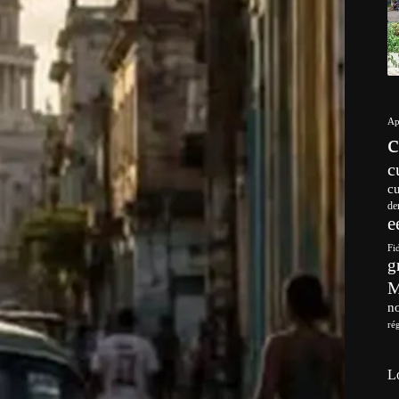
Ap
c
c
de
e
Fi
g
no
ré
L