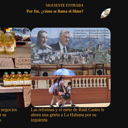
SIGUIENTE
ENTRADA
Por fin, ¿cómo se llama el filme?
s negocios
Las reformas y el nieto de Raúl Castro le
El nepot
r su
abren una grieta a La Habana por su
s
izquierda