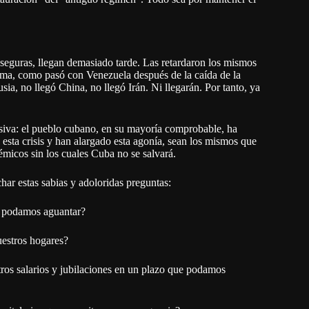
nseguras, llegan demasiado tarde. Las retardaron los mismos
tema, como pasó con Venezuela después de la caída de la
ia, no llegó China, no llegó Irán. Ni llegarán. Por tanto, ya
isiva: el pueblo cubano, en su mayoría comprobable, ha
esta crisis y han alargado esta agonía, sean los mismos que
émicos sin los cuales Cuba no se salvará.
ar estas sabias y adoloridas preguntas:
ue podamos aguantar?
uestros hogares?
stros salarios y jubilaciones en un plazo que podamos