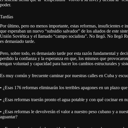
poder.
Tardías
Por último, pero no menos importante, estas reformas, insuficientes e i
que esperaban un nuevo “subsidio salvador” de los aliados de este sis
Unión Soviética y el llamado “campo socialista”. No llegó. No llegó Rus
es demasiado tarde.
Pero, sobre todo, es demasiado tarde por esta razón fundamental y dec
perdido la confianza y la esperanza en que, los mismos que provocaron 
tengan voluntad y capacidad para hacer los cambios estructurales y sist
Es muy común y frecuente caminar por nuestras calles en Cuba y escuch
•⁠ ⁠¿Esas 176 reformas eliminarán los terribles apagones en un plazo q
•⁠ ⁠¿Esas reformas traerán pronto el agua potable y con qué cocinar en n
•⁠ ⁠¿Esas reformas le devolverán el valor a nuestro peso cubano y a nue
aguantar?