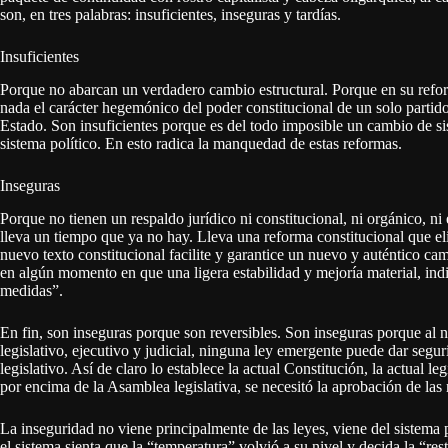
son, en tres palabras: insuficientes, inseguras y tardías.
Insuficientes
Porque no abarcan un verdadero cambio estructural. Porque en su refor
nada el carácter hegemónico del poder constitucional de un solo partid
Estado. Son insuficientes porque es del todo imposible un cambio de 
sistema político. En esto radica la manquedad de estas reformas.
Inseguras
Porque no tienen un respaldo jurídico ni constitucional, ni orgánico, ni 
lleva un tiempo que ya no hay. Lleva una reforma constitucional que el
nuevo texto constitucional facilite y garantice un nuevo y auténtico cam
en algún momento en que una ligera estabilidad y mejoría material, indi
medidas”.
En fin, son inseguras porque son reversibles. Son inseguras porque al n
legislativo, ejecutivo y judicial, ninguna ley emergente puede dar segur
legislativo. Así de claro lo establece la actual Constitución, la actual l
por encima de la Asamblea legislativa, se necesitó la aprobación de la
La inseguridad no viene principalmente de las leyes, viene del sistema 
el sistema sienta que la “temperatura” volvió a su nivel y decida la “r