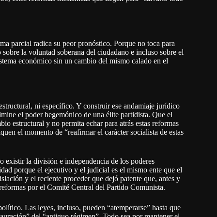
ma parcial radica su peor pronóstico. Porque no toca para
o sobre la voluntad soberana del ciudadano e incluso sobre el
sistema económico sin un cambio del mismo calado en el
estructural, ni específico. Y construir ese andamiaje jurídico
imine el poder hegemónico de una élite partidista. Que el
bio estructural y no permita echar para atrás estas reformas
quen el momento de “reafirmar el carácter socialista de estas
o existir la división e independencia de los poderes
idad porque el ejecutivo y el judicial es el mismo ente que el
egislación y el reciente proceder que dejó patente que, antes y
s reformas por el Comité Central del Partido Comunista.
político. Las leyes, incluso, pueden “atemperarse” hasta que
estauración” del “antiguo régimen”. Todo sea por mantener el