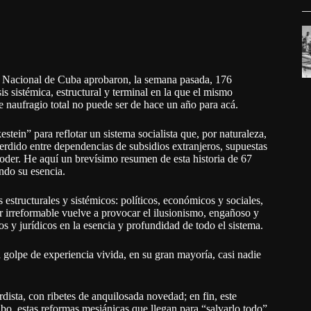
a Nacional de Cuba aprobaron, la semana pasada, 176
is sistémica, estructural y terminal en la que el mismo
 naufragio total no puede ser de hace un año para acá.
tein” para reflotar un sistema socialista que, por naturaleza,
perdido entre dependencias de subsidios extranjeros, supuestas
poder. He aquí un brevísimo resumen de esta historia de 67
ndo su esencia.
s estructurales y sistémicos: políticos, económicos y sociales,
er irreformable vuelve a provocar el ilusionismo, engañoso y
s y jurídicos en la esencia y profundidad de todo el sistema.
golpe de experiencia vivida, en su gran mayoría, casi nadie
ista, con ribetes de anquilosada novedad; en fin, este
abo, estas reformas mesiánicas que llegan para “salvarlo todo”