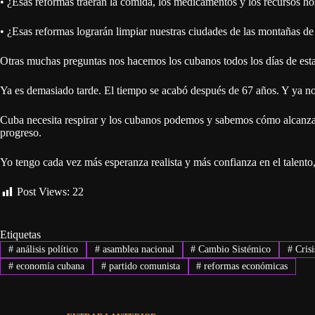
•⁠ ⁠¿Esas reformas traerán la comida, los medicamentos y los recursos h
•⁠ ⁠¿Esas reformas lograrán limpiar nuestras ciudades de las montañas d
Otras muchas preguntas nos hacemos los cubanos todos los días de esta
Ya es demasiado tarde. El tiempo se acabó después de 67 años. Y ya 
Cuba necesita respirar y los cubanos podemos y sabemos cómo alcanzar e
progreso.
Yo tengo cada vez más esperanza realista y más confianza en el talento,
Post Views:
22
Etiquetas
#
análisis político
#
asamblea nacional
#
Cambio Sistémico
#
Crisi
#
economía cubana
#
partido comunista
#
reformas económicas