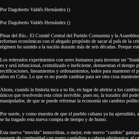
Por Dagoberto Valdés Hernández ()
Por Dagoberto Valdés Hernández ()
Pinar del Río.- El Comité Central del Partido Comunista y la Asamble
reformas económicas con el alegado propósito de sacar al país de la cris
régimen ha sumido a la nación durante más de seis décadas. Porque este
Los reiterados experimentos con seres humanos para inventar un “frankes
es y será infuncional, centralizado e ineficiente, demuestran el tiempo 
rectificaciones, lineamientos y ordenamientos, todos para mantener el 
años en Cuba. Lo que es no puede cambiar para ser otra cosa mantenie
Ahora, cuando la historia toca a su fin, en lugar de abrirse a los cambio
únicos que resolverán esta crisis invivible, pues no, la tozudez del pod
manipulador, de que se puede reformar la economía sin cambios político
Por suerte, y como muestra de que el pueblo cubano ya ha aprendido, a 
se ha tragado esta nueva compra de tiempo y de humo.
Esta nueva “movida” inmovilista, o mejor, este nuevo “cambio” gatopard
paquete de continuidad con rostro capitalista y cabeza oligárquica; al c