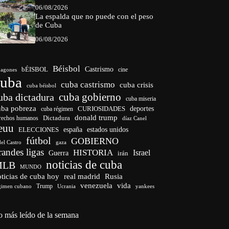
06/08/2026
La espalda que no puede con el peso
de Cuba
06/08/2026
Béisbol
bÉISBOL
Castrismo
cine
agones
cuba
cuba castrismo
cuba crisis
cuba béisbol
cuba gobierno
uba dictadura
cuba miseria
uba pobreza
CURIOSIDADES
deportes
cuba régimen
donald trump
Dictadura
rechos humanos
díaz Canel
euu
españa
ELECCIONES
estados unidos
fútbol
GOBIERNO
del Castro
gaza
randes ligas
HISTORIA
Israel
Guerra
irán
noticias de cuba
MLB
MUNDO
ticias de cuba hoy
real madrid
Rusia
venezuela
vida
Trump
gimen cubano
Ucrania
yankees
o más leído de la semana