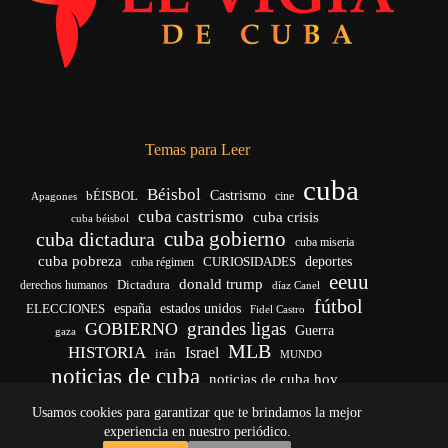
Temas para Leer
cuba
Béisbol
bÉISBOL
Castrismo
cine
Apagones
cuba castrismo
cuba crisis
cuba béisbol
cuba gobierno
cuba dictadura
cuba miseria
cuba pobreza
CURIOSIDADES
deportes
cuba régimen
eeuu
donald trump
Dictadura
derechos humanos
díaz Canel
fútbol
españa
ELECCIONES
estados unidos
Fidel Castro
grandes ligas
GOBIERNO
Guerra
gaza
MLB
HISTORIA
Israel
irán
MUNDO
noticias de cuba
noticias de cuba hoy
venezuela
real madrid
Rusia
Trump
régimen cubano
Ucrania
Usamos cookies para garantizar que te brindamos la mejor
vida
yankees
experiencia en nuestro periódico.