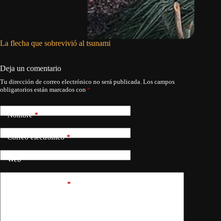
La flecha que sobrevivió al tsunami
El docu
Deja un comentario
Tu dirección de correo electrónico no será publicada.
Los campos
obligatorios están marcados con
*
Nombre
*
Correo electrónico
*
Web
Añadir comentario
*