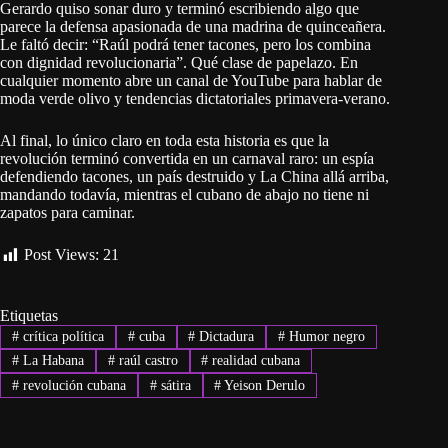
Gerardo quiso sonar duro y terminó escribiendo algo que
parece la defensa apasionada de una madrina de quinceañera.
Le faltó decir: “Raúl podrá tener tacones, pero los combina
con dignidad revolucionaria”. Qué clase de papelazo. En
cualquier momento abre un canal de YouTube para hablar de
moda verde olivo y tendencias dictatoriales primavera-verano.
Al final, lo único claro en toda esta historia es que la
revolución terminó convertida en un carnaval raro: un espía
defendiendo tacones, un país destruido y La China allá arriba,
mandando todavía, mientras el cubano de abajo no tiene ni
zapatos para caminar.
Post Views:
21
Etiquetas
#
crítica política
#
cuba
#
Dictadura
#
Humor negro
#
La Habana
#
raúl castro
#
realidad cubana
#
revolución cubana
#
sátira
#
Yeison Derulo