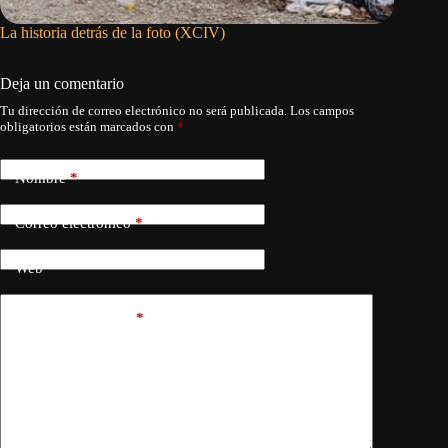
La historia detrás de la foto (XCIV)
La espa
Deja un comentario
Tu dirección de correo electrónico no será publicada.
Los campos
obligatorios están marcados con
*
Nombre
*
Correo electrónico
*
Web
Añadir comentario
*