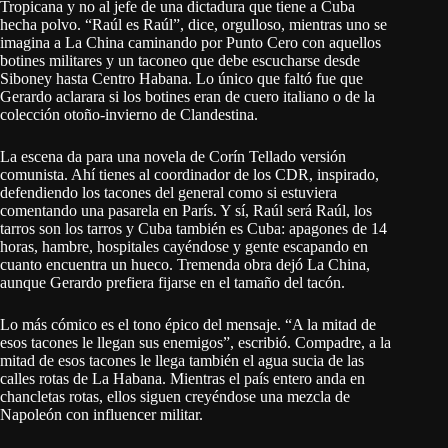
Tropicana y no al jefe de una dictadura que tiene a Cuba
hecha polvo. “Raúl es Raúl”, dice, orgulloso, mientras uno se
imagina a La China caminando por Punto Cero con aquellos
botines militares y un taconeo que debe escucharse desde
Siboney hasta Centro Habana. Lo único que faltó fue que
Gerardo aclarara si los botines eran de cuero italiano o de la
colección otoño-invierno de Clandestina.
La escena da para una novela de Corín Tellado versión
comunista. Ahí tienes al coordinador de los CDR, inspirado,
defendiendo los tacones del general como si estuviera
comentando una pasarela en París. Y sí, Raúl será Raúl, los
tarros son los tarros y Cuba también es Cuba: apagones de 14
horas, hambre, hospitales cayéndose y gente escapando en
cuanto encuentra un hueco. Tremenda obra dejó La China,
aunque Gerardo prefiera fijarse en el tamaño del tacón.
Lo más cómico es el tono épico del mensaje. “A la mitad de
esos tacones le llegan sus enemigos”, escribió. Compadre, a la
mitad de esos tacones le llega también el agua sucia de las
calles rotas de La Habana. Mientras el país entero anda en
chancletas rotas, ellos siguen creyéndose una mezcla de
Napoleón con influencer militar.