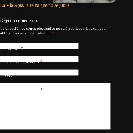
La Vía Apia, la reina que no se jubila
El emper
Deja un comentario
Tu dirección de correo electrónico no será publicada.
Los campos
obligatorios están marcados con
*
Nombre
*
Correo electrónico
*
Web
Añadir comentario
*