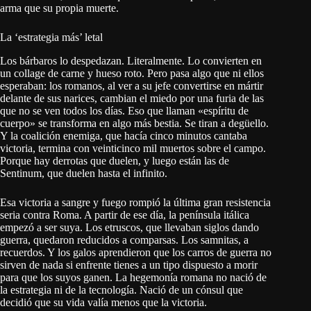
arma que su propia muerte.
La ‘estrategia más’ letal
Los bárbaros lo despedazan. Literalmente. Lo convierten en
un collage de carne y hueso roto. Pero pasa algo que ni ellos
esperaban: los romanos, al ver a su jefe convertirse en mártir
delante de sus narices, cambian el miedo por una furia de las
que no se ven todos los días. Eso que llaman «espíritu de
cuerpo» se transforma en algo más bestia. Se tiran a degüello.
Y la coalición enemiga, que hacía cinco minutos cantaba
victoria, termina con veinticinco mil muertos sobre el campo.
Porque hay derrotas que duelen, y luego están las de
Sentinum, que duelen hasta el infinito.
Esa victoria a sangre y fuego rompió la última gran resistencia
seria contra Roma. A partir de ese día, la península itálica
empezó a ser suya. Los etruscos, que llevaban siglos dando
guerra, quedaron reducidos a comparsas. Los samnitas, a
recuerdos. Y los galos aprendieron que los carros de guerra no
sirven de nada si enfrente tienes a un tipo dispuesto a morir
para que los suyos ganen. La hegemonía romana no nació de
la estrategia ni de la tecnología. Nació de un cónsul que
decidió que su vida valía menos que la victoria.