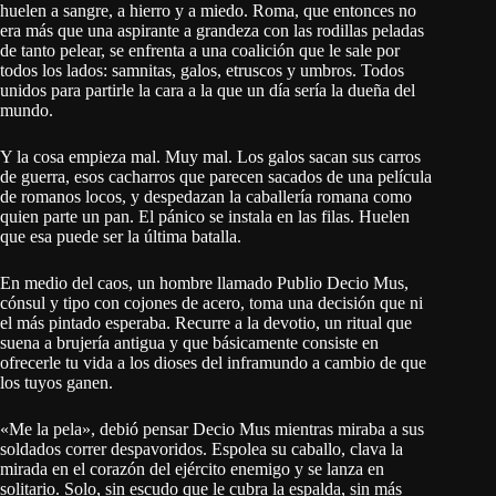
huelen a sangre, a hierro y a miedo. Roma, que entonces no
era más que una aspirante a grandeza con las rodillas peladas
de tanto pelear, se enfrenta a una coalición que le sale por
todos los lados: samnitas, galos, etruscos y umbros. Todos
unidos para partirle la cara a la que un día sería la dueña del
mundo.
Y la cosa empieza mal. Muy mal. Los galos sacan sus carros
de guerra, esos cacharros que parecen sacados de una película
de romanos locos, y despedazan la caballería romana como
quien parte un pan. El pánico se instala en las filas. Huelen
que esa puede ser la última batalla.
En medio del caos, un hombre llamado Publio Decio Mus,
cónsul y tipo con cojones de acero, toma una decisión que ni
el más pintado esperaba. Recurre a la devotio, un ritual que
suena a brujería antigua y que básicamente consiste en
ofrecerle tu vida a los dioses del inframundo a cambio de que
los tuyos ganen.
«Me la pela», debió pensar Decio Mus mientras miraba a sus
soldados correr despavoridos. Espolea su caballo, clava la
mirada en el corazón del ejército enemigo y se lanza en
solitario. Solo, sin escudo que le cubra la espalda, sin más