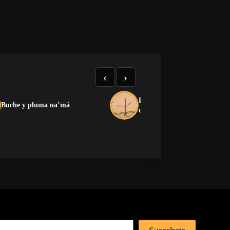
‹
›
La crítica que no devora: el
Buche y pluma na’má
dilema de la oposición cuban