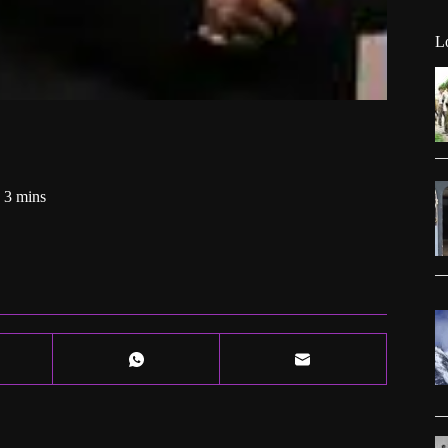
L
3 mins