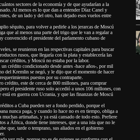
cuántos sectores de la economía y de que ayudarían a la
l pasado. Al menos es lo que dan a entender Díaz Canel y
ntes, de un lado y del otro, han dejado esos vuelos entre
io séquito, para volver a pedirle a los jerarcas de Moscú
iga que al menos una parte del trigo que le van a regalar a
 muy convencido el presidente del parlamento cubano de
eles, se reunieron en las respectivas capitales para buscar
ductos rusos, que llegaría con la plata y establecería las
scar créditos, y Moscú no estaba por la labor.
 un crédito condicionado desde antes -hace años-, por mil
lino del Kremlin se negó, y le dijo que el momento de hacer
equerimientos puestos por su contraparte.
ro crédito, este de cerca de 800 millones, para comprar
, pero el presidente ruso solo accedió a unos 106 millones, con
 está en guerra con Ucrania, y que las finanzas de Moscú
créditos a Cuba pueden ser a fondo perdido, porque el
ana nunca paga, y cuando lo hace no es en tiempo, obliga a
a muchas artimañas, y ya está cansado de todo esto. Prefiere
tos a África, donde tiene intereses, que a una isla que no le
abe que, tarde o temprano, sus aliados en el gobierno
er.
cada vez más, porque no es de quienes se conforma con el