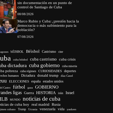
sin documentación en un punto de
control de Santiago de Cuba
08/08/2026
Marco Rubio y Cuba: ¿presión hacia la
democracia o más sufrimiento para la
población?
07/08/2026
Béisbol
bÉISBOL
Castrismo
cine
agones
cuba
cuba castrismo
cuba crisis
cuba béisbol
cuba gobierno
uba dictadura
cuba miseria
uba pobreza
CURIOSIDADES
deportes
cuba régimen
donald trump
Dictadura
rechos humanos
díaz Canel
euu
españa
ELECCIONES
estados unidos
fútbol
GOBIERNO
del Castro
gaza
randes ligas
HISTORIA
Israel
Guerra
irán
noticias de cuba
MLB
MUNDO
ticias de cuba hoy
real madrid
Rusia
venezuela
vida
Trump
gimen cubano
Ucrania
yankees