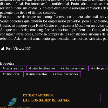
discurso oficial. Por información confidencial, Putin sabe que al cast
resistido, tiene sus dudas. Y no está dispuesto a arriesgar cantidades de
paciente que tiene el tiempo contado.
Eso no quiere decir que una compañía rusa, cualquiera sabe cuál, no 
Serán opciones que tendrán los empresarios privados, pero el gobierno,
Castro, ni aunque vaya Raúl Castro en persona a Moscú en un avión-ca
Así que no nos dejemos engañar: la solución al problema de Cuba, al 
consiguen otras cosas, como la compra de los sofisticados sistemas de v
rebelión. Además del armamento que necesitan las hordas castristas par
Post Views:
267
Etiquetas
#
cuba créditos
#
cuba fertilizantes
#
cuba inversiones
#
cuba petró
#
putin canel
#
rusia créditos
#
rusia inversiones
ENTRADA
ANTERIOR
LAS 'BONDADES' DE GANAR