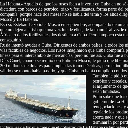
La Habana.- Aquello de que los rusos iban a invertir en Cuba en no sé 
dictadura con barcos de petróleo, trigo y fertilizantes, forma parte de
compañía, porque hace dos meses no se habla del tema y los altos dirige
Moscú y La Habana.
Eso sí, Esteban Lazo irá a Moscú en septiembre, acompañado de un ampl
que no dejen a la isla que una vez fue de ellos, de la mano. Tal vez le d
África, o de los fertilizantes, los destinen a Cuba. Pero tampoco está
conseguirlo.
Rusia intentó ayudar a Cuba. Dirigentes de ambos países, a todos los niv
vías factibles de negocios. Los rusos imaginaron que Cuba compraría pro
líneas para el intercambio de mercancías, pero no fue así. Cuba fue a bu
Díaz Canel, cuando se reunió con Putin en Moscú, le pidió que liberara
200 millones de dólares para ampliar las termoeléctricas, pero el inqui
válido ese monto había pasado, y que Cuba no había cumplido con los r
También le pidió ot
petróleo y cereales
el argumento de que
están limitadas.
Putin sabe que los 
gobierno de La Hab
renegociaciones, y 
regalarle los produc
aporta nada y que s
terminarán por perd
Incluso, es de los que cree que el gobierno de La Habana se tambalea 