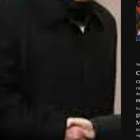
Ap
c
c
de
e
Fi
g
no
ré