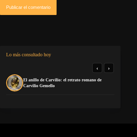
Publicar el comentario
Lo más consultado hoy
‹
›
El anillo de Carvilio: el retrato romano de
So
Carvilio Gemello