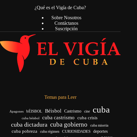
¿Qué es el Vigía de Cuba?
Sobre Nosotros
Contáctanos
Suscripción
Temas para Leer
cuba
Béisbol
bÉISBOL
Castrismo
cine
Apagones
cuba castrismo
cuba crisis
cuba béisbol
cuba gobierno
cuba dictadura
cuba miseria
cuba pobreza
deportes
cuba régimen
CURIOSIDADES