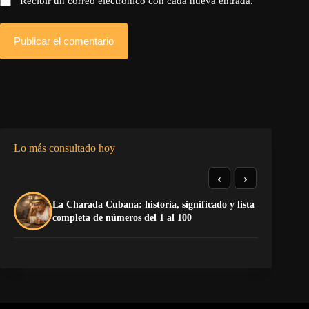
Recibir un correo electrónico con cada nueva entrada.
Publicar el comentario
Lo más consultado hoy
‹
›
La Charada Cubana: historia, significado y lista
El
completa de números del 1 al 100
de