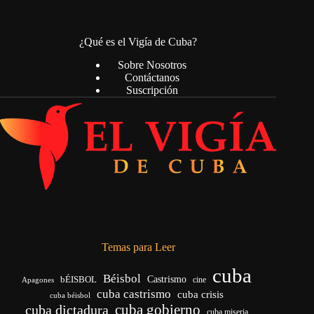
¿Qué es el Vigía de Cuba?
Sobre Nosotros
Contáctanos
Suscripción
Temas para Leer
cuba
Béisbol
bÉISBOL
Castrismo
cine
Apagones
cuba castrismo
cuba crisis
cuba béisbol
cuba gobierno
cuba dictadura
cuba miseria