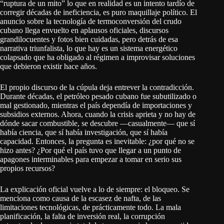
“ruptura de un mito” lo que en realidad es un intento tardío de
corregir décadas de ineficiencia, es puro maquillaje político. El
anuncio sobre la tecnología de termoconversión del crudo
cubano llega envuelto en aplausos oficiales, discursos
grandilocuentes y fotos bien cuidadas, pero detrás de esa
narrativa triunfalista, lo que hay es un sistema energético
colapsado que ha obligado al régimen a improvisar soluciones
que debieron existir hace años.
El propio discurso de la cúpula deja entrever la contradicción.
Durante décadas, el petróleo pesado cubano fue subutilizado o
mal gestionado, mientras el país dependía de importaciones y
subsidios externos. Ahora, cuando la crisis aprieta y no hay de
dónde sacar combustible, se descubre —casualmente— que sí
había ciencia, que sí había investigación, que sí había
capacidad. Entonces, la pregunta es inevitable: ¿por qué no se
hizo antes? ¿Por qué el país tuvo que llegar a un punto de
apagones interminables para empezar a tomar en serio sus
propios recursos?
La explicación oficial vuelve a lo de siempre: el bloqueo. Se
menciona como causa de la escasez de nafta, de las
limitaciones tecnológicas, de prácticamente todo. La mala
planificación, la falta de inversión real, la corrupción