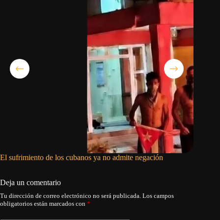
El sufrimiento de los cubanos ya no admite negación
Donación
energéti
Deja un comentario
Tu dirección de correo electrónico no será publicada.
Los campos
obligatorios están marcados con
*