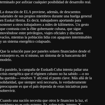
terminado por asfixiar cualquier posibilidad de desarrollo real.
La donación de ELA proviene, además, de descuentos
salariales de sus propios miembros durante una huelga general
en Euskal Herria. Es decir, trabajadores aportando para
sostener a otros trabajadores a miles de kilómetros. Un gesto
que contrasta con la élite gobernante cubana, que sigue
moviéndose entre privilegios, viajes oficiales y discursos
vacíos, mientras la población lidia con apagones interminables
y un sistema energético colapsado.
Que la solución pase por paneles solares financiados desde el
extranjero es, en sí mismo, un síntoma de la bancarrota del
modelo.
En paralelo, la campaña de Euskadi-Cuba intenta paliar una
crisis energética que el régimen cubano no ha sabido —o no
ha querido— resolver. Y ahí está el punto clave. Más allá de la
solidaridad, que siempre será necesaria, lo verdaderamente
preocupante es que el país dependa de estas iniciativas para
sobrevivir.
Cuando una nación necesita que otros le financien la luz, el
problema no es solo externo. Es, sobre todo, interno. Y