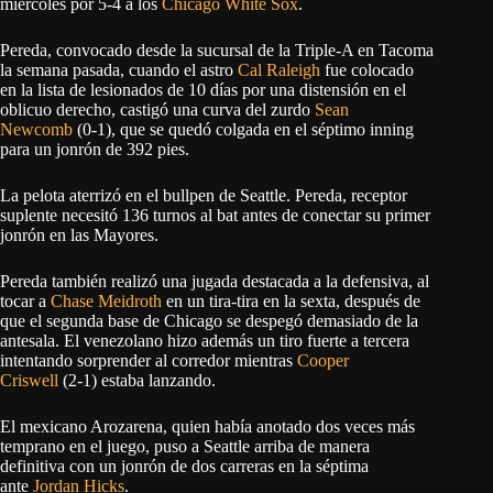
miércoles por 5-4 a los
Chicago White Sox
.
Pereda, convocado desde la sucursal de la Triple-A en Tacoma
la semana pasada, cuando el astro
Cal Raleigh
fue colocado
en la lista de lesionados de 10 días por una distensión en el
oblicuo derecho, castigó una curva del zurdo
Sean
Newcomb
(0-1), que se quedó colgada en el séptimo inning
para un jonrón de 392 pies.
La pelota aterrizó en el bullpen de Seattle. Pereda, receptor
suplente necesitó 136 turnos al bat antes de conectar su primer
jonrón en las Mayores.
Pereda también realizó una jugada destacada a la defensiva, al
tocar a
Chase Meidroth
en un tira-tira en la sexta, después de
que el segunda base de Chicago se despegó demasiado de la
antesala. El venezolano hizo además un tiro fuerte a tercera
intentando sorprender al corredor mientras
Cooper
Criswell
(2-1) estaba lanzando.
El mexicano Arozarena, quien había anotado dos veces más
temprano en el juego, puso a Seattle arriba de manera
definitiva con un jonrón de dos carreras en la séptima
ante
Jordan Hicks
.