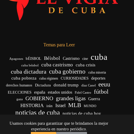
Temas para Leer
cuba
Béisbol
bÉISBOL
Castrismo
cine
Apagones
cuba castrismo
cuba crisis
cuba béisbol
cuba gobierno
cuba dictadura
cuba miseria
cuba pobreza
CURIOSIDADES
deportes
cuba régimen
eeuu
donald trump
Dictadura
derechos humanos
díaz Canel
fútbol
españa
ELECCIONES
estados unidos
Fidel Castro
grandes ligas
GOBIERNO
Guerra
gaza
MLB
HISTORIA
Israel
irán
MUNDO
noticias de cuba
noticias de cuba hoy
venezuela
real madrid
Rusia
Trump
régimen cubano
Ucrania
Usamos cookies para garantizar que te brindamos la mejor
vida
yankees
experiencia en nuestro periódico.