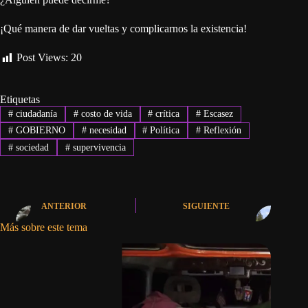
¡Qué manera de dar vueltas y complicarnos la existencia!
Post Views:
20
Etiquetas
#
ciudadanía
#
costo de vida
#
crítica
#
Escasez
#
GOBIERNO
#
necesidad
#
Política
#
Reflexión
#
sociedad
#
supervivencia
ANTERIOR
SIGUIENTE
Más sobre este tema