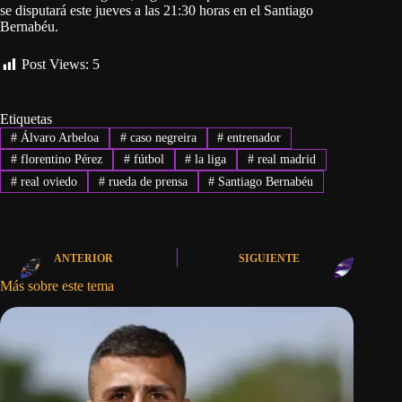
se disputará este jueves a las 21:30 horas en el Santiago
Bernabéu.
Post Views:
5
Etiquetas
#
Álvaro Arbeloa
#
caso negreira
#
entrenador
#
florentino Pérez
#
fútbol
#
la liga
#
real madrid
#
real oviedo
#
rueda de prensa
#
Santiago Bernabéu
ANTERIOR
SIGUIENTE
Más sobre este tema