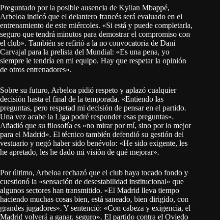
Preguntado por la posible ausencia de Kylian Mbappé,
Arbeloa indicó que el delantero francés será evaluado en el
entrenamiento de este miércoles. «Si está y puede completarla,
seguro que tendrá minutos para demostrar el compromiso con
el club». También se refirió a la no convocatoria de Dani
Carvajal para la prelista del Mundial: «Es una pena, yo
siempre le tendría en mi equipo. Hay que respetar la opinión
de otros entrenadores».
Sobre su futuro, Arbeloa pidió respeto y aplazó cualquier
decisión hasta el final de la temporada. «Entiendo las
preguntas, pero respetad mi decisión de pensar en el partido.
Una vez acabe la Liga podré responder esas preguntas».
Añadió que su filosofía es «no mirar por mí, sino por lo mejor
para el Madrid». El técnico también defendió su gestión del
vestuario y negó haber sido benévolo: «He sido exigente, les
he apretado, les he dado mi visión de qué mejorar».
Por último, Arbeloa rechazó que el club haya tocado fondo y
cuestionó la «sensación de desestabilidad institucional» que
algunos sectores han transmitido. «El Madrid lleva tiempo
haciendo muchas cosas bien, está saneado, bien dirigido, con
grandes jugadores». Y sentenció: «Con cabeza y exigencia, el
Madrid volverá a ganar, seguro». El partido contra el Oviedo