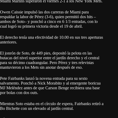
Miami Marlins superaron el viernes 2-1 a los New York Mets.
Owen Caissie impulsó las dos carreras de Miami para
respaldar la labor de Pérez (3-6), quien permitió dos hits –
ambos de Soto– y ponchó a cinco en 6 1/3 entradas, con lo
cual logró su primera victoria desde el 19 de abril.
El derecho tenía una efectividad de 10.00 en sus tres aperturas
anteriores.
El jonrón de Soto, de 449 pies, depositó la pelota en las
butacas del nivel superior entre el jardín derecho y el central
para su décimo cuadrangular. Pero Pérez y tres relevistas
mantuvieron a los Mets sin anotar después de eso.
Pete Fairbanks lanzó la novena entrada para su sexto
salvamento. Ponchó a Nick Morabito y al emergente boricua
MJ Meléndez antes de que Carson Benge recibiera una base
por bolas con dos outs.
Mientras Soto estaba en el círculo de espera, Fairbanks retiró a
Bo Bichette con un elevado al jardín central.