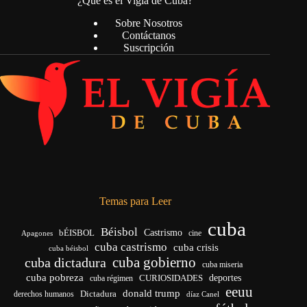
¿Qué es el Vigía de Cuba?
Sobre Nosotros
Contáctanos
Suscripción
Temas para Leer
cuba
Béisbol
bÉISBOL
Castrismo
cine
Apagones
cuba castrismo
cuba crisis
cuba béisbol
cuba gobierno
cuba dictadura
cuba miseria
cuba pobreza
CURIOSIDADES
deportes
cuba régimen
eeuu
donald trump
Dictadura
derechos humanos
díaz Canel