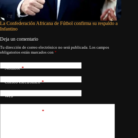
La Confederación Africana de Fútbol confirma su respaldo a
Jackson 
Infantino
sobre D
Deja un comentario
Tu dirección de correo electrónico no será publicada.
Los campos
obligatorios están marcados con
*
Nombre
*
Correo electrónico
*
Web
Añadir comentario
*