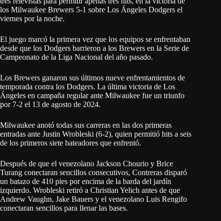
tres relevistas para permitir apenas tres hits, en la victoria de
los Milwaukee Brewers 5-1 sobre Los Ángeles Dodgers el
viernes por la noche.
El juego marcó la primera vez que los equipos se enfrentaban
desde que los Dodgers barrieron a los Brewers en la Serie de
Campeonato de la Liga Nacional del año pasado.
Los Brewers ganaron sus últimos nueve enfrentamientos de
temporada contra los Dodgers. La última victoria de Los
Ángeles en campaña regular ante Milwaukee fue un triunfo
por 7-2 el 13 de agosto de 2024.
Milwaukee anotó todas sus carreras en las dos primeras
entradas ante Justin Wrobleski (6-2), quien permitió hits a seis
de los primeros siete bateadores que enfrentó.
Después de que el venezolano Jackson Chourio y Brice
Turang conectaran sencillos consecutivos, Contreras disparó
un batazo de 410 pies por encima de la barda del jardín
izquierdo. Wrobleski retiró a Christian Yelich antes de que
Andrew Vaughn, Jake Bauers y el venezolano Luis Rengifo
conectaran sencillos para llenar las bases.