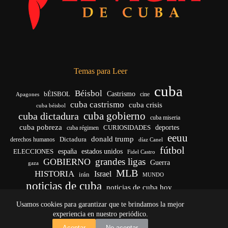
Temas para Leer
cuba
Béisbol
bÉISBOL
Castrismo
cine
Apagones
cuba castrismo
cuba crisis
cuba béisbol
cuba gobierno
cuba dictadura
cuba miseria
cuba pobreza
CURIOSIDADES
deportes
cuba régimen
eeuu
donald trump
Dictadura
derechos humanos
díaz Canel
fútbol
españa
ELECCIONES
estados unidos
Fidel Castro
grandes ligas
GOBIERNO
Guerra
gaza
MLB
HISTORIA
Israel
irán
MUNDO
noticias de cuba
noticias de cuba hoy
venezuela
real madrid
Rusia
Trump
régimen cubano
Ucrania
Usamos cookies para garantizar que te brindamos la mejor
vida
yankees
experiencia en nuestro periódico.
Copyright © 2026 - El Vigía de Cuba
Aceptar
No aceptar