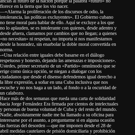
anclas al futuro de la nación porque la palabra «futuro» no
florece en la tierra que los vio nacer.
—«Alarma la proliferación de los discursos de odio, la
intolerancia, las políticas excluyentes». El Gobierno cubano
no tiene moral para hablar de ello. Aquí se excluye a los que
no lo aplauden, se es intolerante con quienes, desde adentro y
desde afuera, clamamos por cambios que no llegan; a quienes
«no necesitan» ni respetan, no importa si nos manifestamos
desde la honradez, sin enarbolar la doble moral convertida en
norma.
-«Una relación entre iguales debe basarse en el diálogo
respetuoso y honesto, dejando las amenazas e imposiciones».
Ustedes, primer secretario de un «Partido» omnímodo que se
erige como única opción, se niegan a dialogar con los
ciudadanos que desde el disenso defendemos igual derecho a
la libre expresión, a soñar en una Cuba inclusiva que nos
escuche y no nos haga a un lado, al fondo o a la oscuridad de
un calabozo.
Hace más de dos semanas que rueda una carta de solidaridad
hacia Jorge Fernández Era firmada por cientos de intelectuales
y personas de buena voluntad de Cuba y del resto del mundo.
Nadie, absolutamente nadie me ha llamado a su oficina para
interesarse por el asunto, a preguntarme si en alguna ocasión
las fuerzas del desorden —que me imponen desde el 28 de
abril medidas cautelares de prisión domiciliaria y prohibición