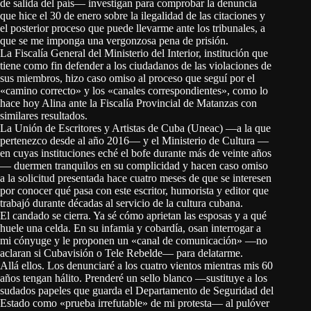
de salida del país— investigan para comprobar la denuncia
que hice el 30 de enero sobre la ilegalidad de las citaciones y
el posterior proceso que puede llevarme ante los tribunales, a
que se me imponga una vergonzosa pena de prisión.
La Fiscalía General del Ministerio del Interior, institución que
tiene como fin defender a los ciudadanos de las violaciones de
sus miembros, hizo caso omiso al proceso que seguí por el
«camino correcto» y los «canales correspondientes», como lo
hace hoy Alina ante la Fiscalía Provincial de Matanzas con
similares resultados.
La Unión de Escritores y Artistas de Cuba (Uneac) —a la que
pertenezco desde al año 2016— y el Ministerio de Cultura —
en cuyas instituciones eché el bofe durante más de veinte años
— duermen tranquilos en su complicidad y hacen caso omiso
a la solicitud presentada hace cuatro meses de que se interesen
por conocer qué pasa con este escritor, humorista y editor que
trabajó durante décadas al servicio de la cultura cubana.
El candado se cierra. Ya sé cómo aprietan las esposas y a qué
huele una celda. En su infamia y cobardía, osan interrogar a
mi cónyuge y le proponen un «canal de comunicación» —no
aclaran si Cubavisión o Tele Rebelde— para delatarme.
Allá ellos. Los denunciaré a los cuatro vientos mientras mis 60
años tengan hálito. Prenderé un sello blanco —sustituye a los
sudados papeles que guarda el Departamento de Seguridad del
Estado como «prueba irrefutable» de mi protesta— al pulóver