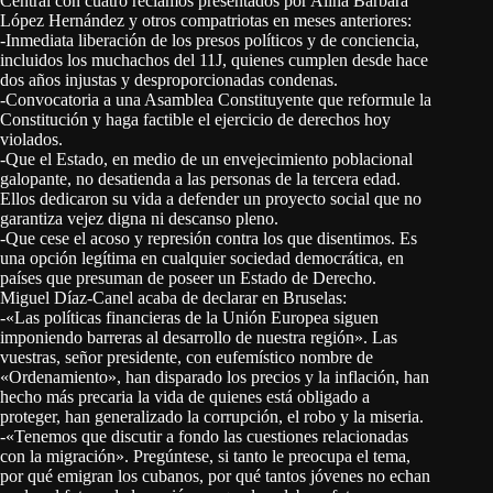
Central con cuatro reclamos presentados por Alina Bárbara
López Hernández y otros compatriotas en meses anteriores:
-Inmediata liberación de los presos políticos y de conciencia,
incluidos los muchachos del 11J, quienes cumplen desde hace
dos años injustas y desproporcionadas condenas.
-Convocatoria a una Asamblea Constituyente que reformule la
Constitución y haga factible el ejercicio de derechos hoy
violados.
-Que el Estado, en medio de un envejecimiento poblacional
galopante, no desatienda a las personas de la tercera edad.
Ellos dedicaron su vida a defender un proyecto social que no
garantiza vejez digna ni descanso pleno.
-Que cese el acoso y represión contra los que disentimos. Es
una opción legítima en cualquier sociedad democrática, en
países que presuman de poseer un Estado de Derecho.
Miguel Díaz-Canel acaba de declarar en Bruselas:
-«Las políticas financieras de la Unión Europea siguen
imponiendo barreras al desarrollo de nuestra región». Las
vuestras, señor presidente, con eufemístico nombre de
«Ordenamiento», han disparado los precios y la inflación, han
hecho más precaria la vida de quienes está obligado a
proteger, han generalizado la corrupción, el robo y la miseria.
-«Tenemos que discutir a fondo las cuestiones relacionadas
con la migración». Pregúntese, si tanto le preocupa el tema,
por qué emigran los cubanos, por qué tantos jóvenes no echan