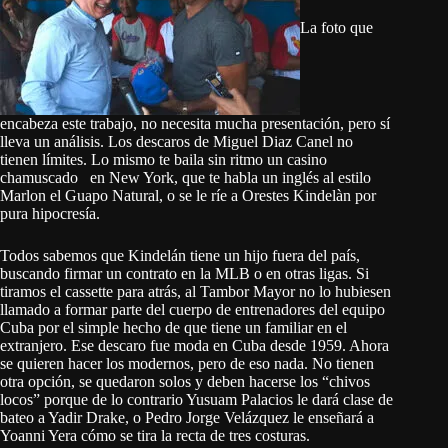
La foto que
encabeza este trabajo, no necesita mucha presentación, pero sí
lleva un análisis. Los descaros de Miguel Diaz Canel no
tienen límites. Lo mismo te baila sin ritmo un casino
chamuscado en New York, que te habla un inglés al estilo
Marlon el Guapo Natural, o se le ríe a Orestes Kindelàn por
pura hipocresía.
Todos sabemos que Kindelán tiene un hijo fuera del país,
buscando firmar un contrato en la MLB o en otras ligas. Si
tiramos el cassette para atrás, al Tambor Mayor no lo hubiesen
llamado a formar parte del cuerpo de entrenadores del equipo
Cuba por el simple hecho de que tiene un familiar en el
extranjero. Ese descaro fue moda en Cuba desde 1959. Ahora
se quieren hacer los modernos, pero de eso nada. No tienen
otra opción, se quedaron solos y deben hacerse los “chivos
locos” porque de lo contrario Yusuam Palacios le dará clase de
bateo a Yadir Drake, o Pedro Jorge Velázquez le enseñará a
Yoanni Yera cómo se tira la recta de tres costuras.