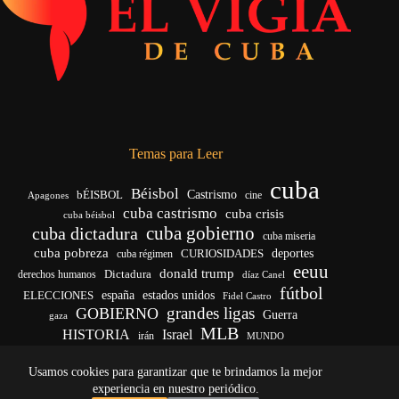
Temas para Leer
cuba
Béisbol
bÉISBOL
Castrismo
cine
Apagones
cuba castrismo
cuba crisis
cuba béisbol
cuba gobierno
cuba dictadura
cuba miseria
cuba pobreza
deportes
cuba régimen
CURIOSIDADES
eeuu
donald trump
Dictadura
derechos humanos
díaz Canel
fútbol
ELECCIONES
españa
estados unidos
Fidel Castro
grandes ligas
GOBIERNO
Guerra
gaza
MLB
HISTORIA
Israel
irán
MUNDO
noticias de cuba
noticias de cuba hoy
real madrid
Usamos cookies para garantizar que te brindamos la mejor
venezuela
Rusia
vida
Trump
régimen cubano
Ucrania
yankees
experiencia en nuestro periódico.