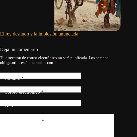
El rey desnudo y la implosión anunciada
El régim
reforzar
Deja un comentario
Tu dirección de correo electrónico no será publicada.
Los campos
obligatorios están marcados con
*
Nombre
*
Correo electrónico
*
Web
Añadir comentario
*