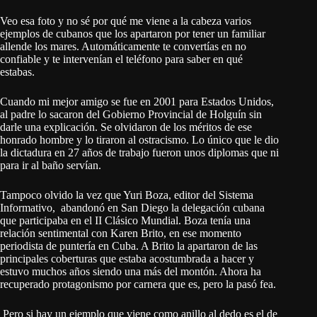
Veo esa foto y no sé por qué me viene a la cabeza varios
ejemplos de cubanos que los apartaron por tener un familiar
allende los mares. Automáticamente te convertías en no
confiable y te intervenían el teléfono para saber en qué
estabas.
Cuando mi mejor amigo se fue en 2001 para Estados Unidos,
al padre lo sacaron del Gobierno Provincial de Holguín sin
darle una explicación. Se olvidaron de los méritos de ese
honrado hombre y lo tiraron al ostracismo. Lo único que le dio
la dictadura en 27 años de trabajo fueron unos diplomas que ni
para ir al baño servían.
Tampoco olvido la vez que Yuri Boza, editor del Sistema
Informativo, abandonó en San Diego la delegación cubana
que participaba en el II Clásico Mundial. Boza tenía una
relación sentimental con Karen Brito, en ese momento
periodista de puntería en Cuba. A Brito la apartaron de las
principales coberturas que estaba acostumbrada a hacer y
estuvo muchos años siendo una más del montón. Ahora ha
recuperado protagonismo por carnera que es, pero la pasó fea.
Pero si hay un ejemplo que viene como anillo al dedo es el de