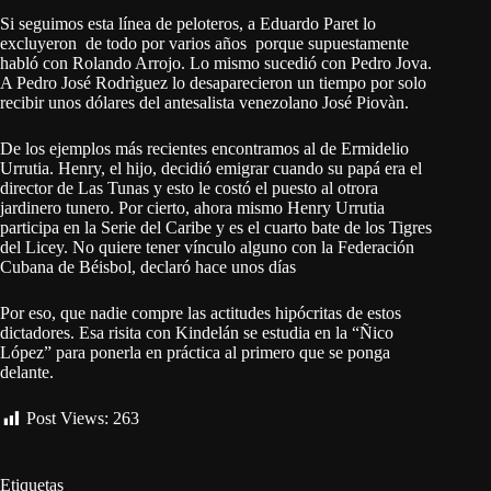
Si seguimos esta línea de peloteros, a Eduardo Paret lo
excluyeron de todo por varios años porque supuestamente
habló con Rolando Arrojo. Lo mismo sucedió con Pedro Jova.
A Pedro José Rodrìguez lo desaparecieron un tiempo por solo
recibir unos dólares del antesalista venezolano José Piovàn.
De los ejemplos más recientes encontramos al de Ermidelio
Urrutia. Henry, el hijo, decidió emigrar cuando su papá era el
director de Las Tunas y esto le costó el puesto al otrora
jardinero tunero. Por cierto, ahora mismo Henry Urrutia
participa en la Serie del Caribe y es el cuarto bate de los Tigres
del Licey. No quiere tener vínculo alguno con la Federación
Cubana de Béisbol, declaró hace unos días
Por eso, que nadie compre las actitudes hipócritas de estos
dictadores. Esa risita con Kindelán se estudia en la “Ñico
López” para ponerla en práctica al primero que se ponga
delante.
Post Views:
263
Etiquetas