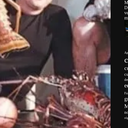
Ap
c
c
de
e
Fi
g
no
ré