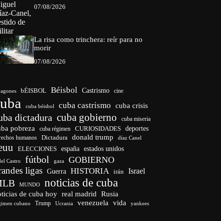
07/08/2026
La risa como trinchera: reír para no
morir
07/08/2026
Béisbol
bÉISBOL
Castrismo
cine
agones
cuba
cuba castrismo
cuba crisis
cuba béisbol
cuba gobierno
uba dictadura
cuba miseria
uba pobreza
CURIOSIDADES
deportes
cuba régimen
donald trump
Dictadura
rechos humanos
díaz Canel
euu
españa
ELECCIONES
estados unidos
fútbol
GOBIERNO
del Castro
gaza
randes ligas
HISTORIA
Israel
Guerra
irán
noticias de cuba
MLB
MUNDO
ticias de cuba hoy
real madrid
Rusia
venezuela
vida
Trump
gimen cubano
Ucrania
yankees