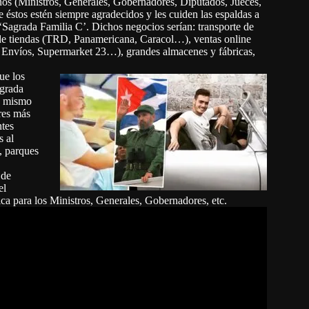
nos (Ministros, Generales, Gobernadores, Diputados, Jueces,
 éstos estén siempre agradecidos y les cuiden las espaldas a
‘Sagrada Familia C’. Dichos negocios serían: transporte de
 de tiendas (TRD, Panamericana, Caracol…), ventas online
Envíos, Supermarket 23…), grandes almacenes y fábricas,
e los
agrada
o mismo
res más
ntes
s al
, parques
 de
el
ca para los Ministros, Generales, Gobernadores, etc.