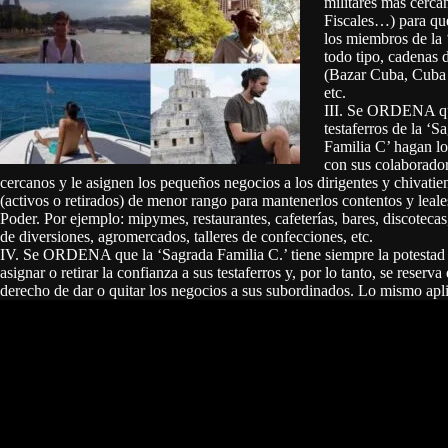
militares más cerca
Fiscales…) para que
los miembros de la 
todo tipo, cadenas
(Bazar Cuba, Cuba 
etc.
III. Se ORDENA qu
testaferros de la ‘S
Familia C’ hagan l
con sus colaborado
cercanos y le asignen los pequeños negocios a los dirigentes y chivatie
(activos o retirados) de menor rango para mantenerlos contentos y leale
Poder. Por ejemplo: mipymes, restaurantes, cafeterías, bares, discotecas
de diversiones, agromercados, talleres de confecciones, etc.
IV. Se ORDENA que la ‘Sagrada Familia C.’ tiene siempre la potestad
asignar o retirar la confianza a sus testaferros y, por lo tanto, se reserva 
derecho de dar o quitar los negocios a sus subordinados. Lo mismo apli