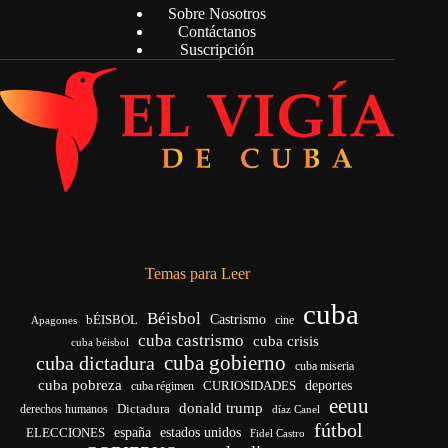
Sobre Nosotros
Contáctanos
Suscripción
Temas para Leer
cuba
Béisbol
bÉISBOL
Castrismo
cine
Apagones
cuba castrismo
cuba crisis
cuba béisbol
cuba gobierno
cuba dictadura
cuba miseria
cuba pobreza
CURIOSIDADES
deportes
cuba régimen
eeuu
donald trump
Dictadura
derechos humanos
díaz Canel
fútbol
españa
ELECCIONES
estados unidos
Fidel Castro