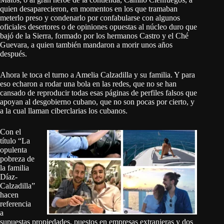
quien desaparecieron, en momentos en los que tramaban
meterlo preso y condenarlo por confabularse con algunos
oficiales desertores o de opiniones opuestas al núcleo duro que
bajó de la Sierra, formado por los hermanos Castro y el Ché
Guevara, a quien también mandaron a morir unos años
después.
Ahora le toca el turno a Amelia Calzadilla y su familia. Y para
eso echaron a rodar una bola en las redes, que no se han
cansado de reproducir todas esas páginas de perfiles falsos que
apoyan al desgobierno cubano, que no son pocas por cierto, y
a la cual llaman ciberclarias los cubanos.
Con el
título “La
opulenta
pobreza de
la familia
Díaz-
Calzadilla”
hacen
referencia
a
supuestas propiedades, puestos en empresas extranjeras y dos