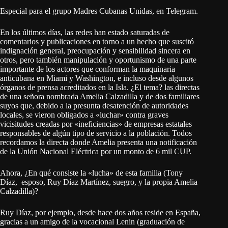
Especial para el grupo Madres Cubanas Unidas, en Telegram.
En los últimos días, las redes han estado saturadas de
comentarios y publicaciones en torno a un hecho que suscitó
indignación general, preocupación y sensibilidad sincera en
otros, pero también manipulación y oportunismo de una parte
importante de los actores que conforman la maquinaria
anticubana en Miami y Washington, e incluso desde algunos
órganos de prensa acreditados en la Isla. ¿El tema? las directas
de una señora nombrada Amelia Calzadilla y de dos familiares
suyos que, debido a la presunta desatención de autoridades
locales, se vieron obligados a «luchar» contra graves
vicisitudes creadas por «ineficiencias» de empresas estatales
responsables de algún tipo de servicio a la población. Todos
recordamos la directa donde Amelia presenta una notificación
de la Unión Nacional Eléctrica por un monto de 6 mil CUP.
Ahora, ¿En qué consiste la «lucha» de esta familia (Tony
Díaz, esposo, Ruy Díaz Martínez, suegro, y la propia Amelia
Calzadilla)?
Ruy Díaz, por ejemplo, desde hace dos años reside en España,
gracias a un amigo de la vocacional Lenin (graduación de