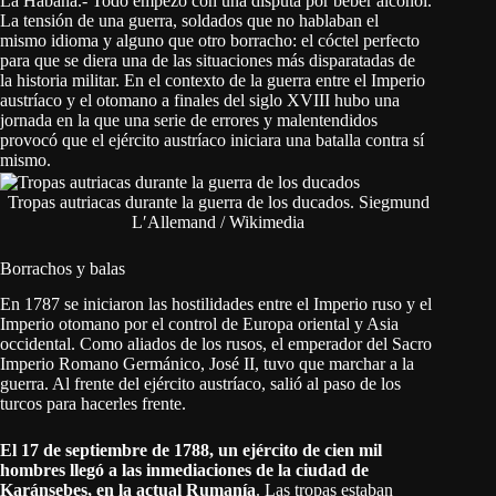
La Habana.- Todo empezó con una disputa por beber alcohol.
La tensión de una guerra, soldados que no hablaban el
mismo idioma y alguno que otro borracho: el cóctel perfecto
para que se diera una de las situaciones más disparatadas de
la historia militar. En el contexto de la guerra entre el Imperio
austríaco y el otomano a finales del siglo XVIII hubo una
jornada en la que una serie de errores y malentendidos
provocó que el ejército austríaco iniciara una batalla contra sí
mismo.
Tropas autriacas durante la guerra de los ducados. Siegmund
LʹAllemand / Wikimedia
Borrachos y balas
En 1787 se iniciaron las hostilidades entre el Imperio ruso y el
Imperio otomano por el control de Europa oriental y Asia
occidental. Como aliados de los rusos, el emperador del Sacro
Imperio Romano Germánico, José II, tuvo que marchar a la
guerra. Al frente del ejército austríaco, salió al paso de los
turcos para hacerles frente.
El 17 de septiembre de 1788, un ejército de cien mil
hombres llegó a las inmediaciones de la ciudad de
Karánsebes, en la actual Rumanía
. Las tropas estaban