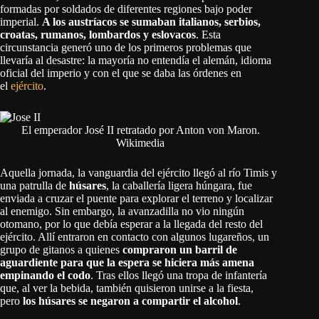
formadas por soldados de diferentes regiones bajo poder
imperial.
A los austríacos se sumaban italianos, serbios,
croatas, rumanos, lombardos y eslovacos
. Esta
circunstancia generó uno de los primeros problemas que
llevaría al desastre: la mayoría no entendía el alemán, idioma
oficial del imperio y con el que se daba las órdenes en
el
ejército
.
El emperador José II retratado por Anton von Maron.
Wikimedia
Aquella jornada, la vanguardia del ejército llegó al río Timis y
una patrulla de
húsares
, la caballería ligera húngara, fue
enviada a cruzar el puente para explorar el terreno y localizar
al enemigo. Sin embargo, la avanzadilla no vio ningún
otomano, por lo que debía esperar a la llegada del resto del
ejército. Allí entraron en contacto con algunos lugareños, un
grupo de gitanos a quienes
compraron un barril de
aguardiente para que la espera se hiciera más amena
empinando el codo
. Tras ellos llegó una tropa de infantería
que, al ver la bebida, también quisieron unirse a la fiesta,
pero
los húsares se negaron a compartir el alcohol
.