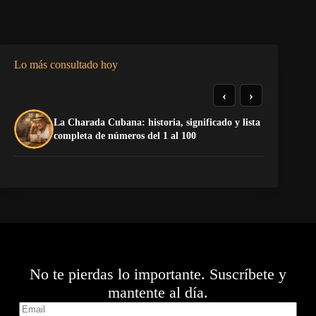
Lo más consultado hoy
‹
›
La Charada Cubana: historia, significado y lista
El
completa de números del 1 al 100
de
No te pierdas lo importante. Suscríbete y
mantente al día.