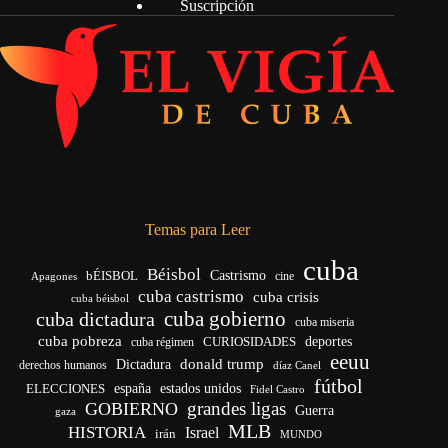
Suscripción
Temas para Leer
cuba
Béisbol
bÉISBOL
Castrismo
cine
Apagones
cuba castrismo
cuba crisis
cuba béisbol
cuba gobierno
cuba dictadura
cuba miseria
cuba pobreza
CURIOSIDADES
deportes
cuba régimen
eeuu
donald trump
Dictadura
derechos humanos
díaz Canel
fútbol
españa
ELECCIONES
estados unidos
Fidel Castro
grandes ligas
GOBIERNO
Guerra
gaza
MLB
HISTORIA
Israel
irán
MUNDO