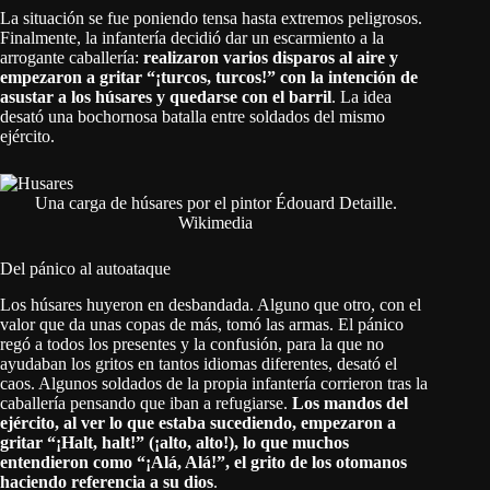
La situación se fue poniendo tensa hasta extremos peligrosos.
Finalmente, la infantería decidió dar un escarmiento a la
arrogante caballería:
realizaron varios disparos al aire y
empezaron a gritar “¡turcos, turcos!” con la intención de
asustar a los húsares y quedarse con el barril
. La idea
desató una bochornosa batalla entre soldados del mismo
ejército.
Una carga de húsares por el pintor Édouard Detaille.
Wikimedia
Del pánico al autoataque
Los húsares huyeron en desbandada. Alguno que otro, con el
valor que da unas copas de más, tomó las armas. El pánico
regó a todos los presentes y la confusión, para la que no
ayudaban los gritos en tantos idiomas diferentes, desató el
caos. Algunos soldados de la propia infantería corrieron tras la
caballería pensando que iban a refugiarse.
Los mandos del
ejército, al ver lo que estaba sucediendo, empezaron a
gritar “¡Halt, halt!” (¡alto, alto!), lo que muchos
entendieron como “¡Alá, Alá!”, el grito de los otomanos
haciendo referencia a su dios
.