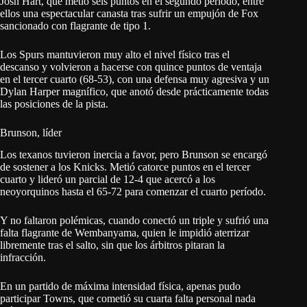
Josh Hart, que metió seis puntos en el segundo período, entre
ellos una espectacular canasta tras sufrir un empujón de Fox
sancionado con flagrante de tipo 1.
Los Spurs mantuvieron muy alto el nivel físico tras el
descanso y volvieron a hacerse con quince puntos de ventaja
en el tercer cuarto (68-53), con una defensa muy agresiva y un
Dylan Harper magnífico, que anotó desde prácticamente todas
las posiciones de la pista.
Brunson, líder
Los texanos tuvieron inercia a favor, pero Brunson se encargó
de sostener a los Knicks. Metió catorce puntos en el tercer
cuarto y lideró un parcial de 12-4 que acercó a los
neoyorquinos hasta el 65-72 para comenzar el cuarto período.
Y no faltaron polémicas, cuando conectó un triple y sufrió una
falta flagrante de Wembanyama, quien le impidió aterrizar
libremente tras el salto, sin que los árbitros pitaran la
infracción.
En un partido de máxima intensidad física, apenas pudo
participar Towns, que cometió su cuarta falta personal nada