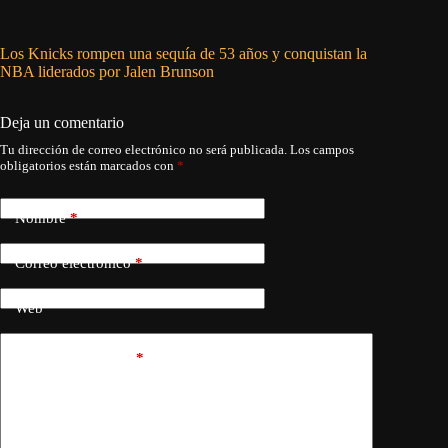
Los Knicks rompen una sequía de 53 años y conquistan la
Wembanya
NBA liderados por Jalen Brunson
ventaja 
Deja un comentario
Tu dirección de correo electrónico no será publicada.
Los campos
obligatorios están marcados con
*
Nombre
*
Correo electrónico
*
Web
Añadir comentario
*