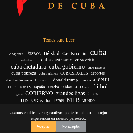
Temas para Leer
cuba
Béisbol
bÉISBOL
Castrismo
cine
Apagones
cuba castrismo
cuba crisis
cuba béisbol
cuba gobierno
cuba dictadura
cuba miseria
cuba pobreza
deportes
cuba régimen
CURIOSIDADES
eeuu
donald trump
Dictadura
derechos humanos
díaz Canel
fútbol
ELECCIONES
españa
estados unidos
Fidel Castro
grandes ligas
GOBIERNO
Guerra
gaza
MLB
HISTORIA
Israel
irán
MUNDO
noticias de cuba
noticias de cuba hoy
real madrid
Usamos cookies para garantizar que te brindamos la mejor
venezuela
Rusia
vida
Trump
régimen cubano
Ucrania
yankees
experiencia en nuestro periódico.
Copyright © 2026 - El Vigía de Cuba
Aceptar
No aceptar
Desarrollo, mantenimiento web y SEO por
Iván Calás
·