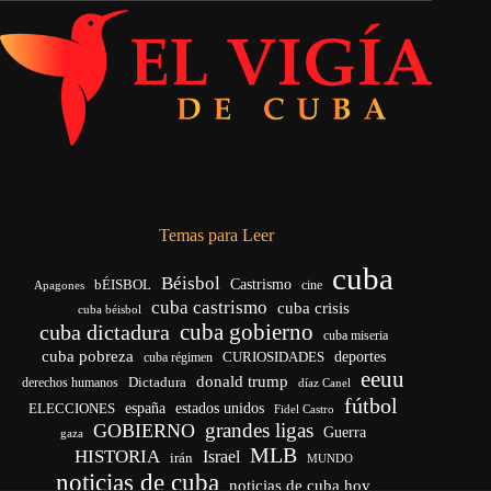
Temas para Leer
cuba
Béisbol
bÉISBOL
Castrismo
cine
Apagones
cuba castrismo
cuba crisis
cuba béisbol
cuba gobierno
cuba dictadura
cuba miseria
cuba pobreza
CURIOSIDADES
deportes
cuba régimen
eeuu
donald trump
Dictadura
derechos humanos
díaz Canel
fútbol
españa
ELECCIONES
estados unidos
Fidel Castro
grandes ligas
GOBIERNO
Guerra
gaza
MLB
HISTORIA
Israel
irán
MUNDO
noticias de cuba
noticias de cuba hoy