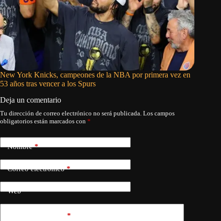
New York Knicks, campeones de la NBA por primera vez en
Los Knic
53 años tras vencer a los Spurs
NBA lid
Deja un comentario
Tu dirección de correo electrónico no será publicada.
Los campos
obligatorios están marcados con
*
Nombre
*
Correo electrónico
*
Web
Añadir comentario
*