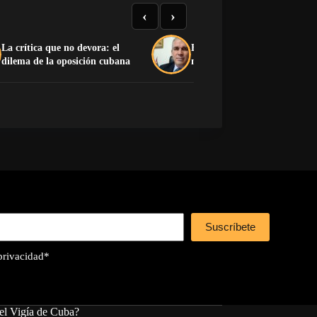
‹
›
La crítica que no devora: el
El pedido desesperado de un 
dilema de la oposición cubana
muerto
Suscríbete
 privacidad
*
el Vigía de Cuba?