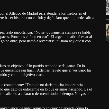
por el Atlético de Madrid para atender a los medios en el
 hacer historia con el club y dejó claro que no puede salir a
arez restó importancia: “No sé, obviamente siempre se habla
paces. Ponemos el foco en eso”. El argentino afirmó estar al
 golpe duro, pero llamó a levantarse: “Ahora hay que ir con
claro su objetivo: “Un partido redondo sería ganar. En lo
que queremos esa final”. Además, reveló que el vestuario ha
nido y con un objetivo claro.
fue contundente: “Trato de no darle mucha importancia
no que trato de enfocarme en lo que estamos haciendo. Es el
r saliendo a aclarar o desmentir todo el tiempo. No gasto
a conveniencia de jugar primero en casa: “Depende cómo lo