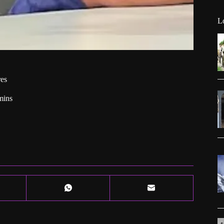
L
res
mins