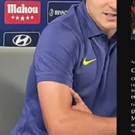
Ap
c
c
de
e
Fi
g
no
ré