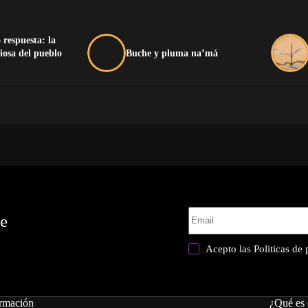
 respuesta: la
iosa del pueblo
Buche y pluma na’má
te
Acepto las
Politicas de
rmación
¿Qué es 