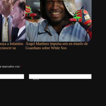
oya a Infantino
Ángel Martínez impulsa seis en triunfo de
Tyler Rog
sconocer su
Guardians sobre White Sox
Azulejos
án marcados con
*
Web