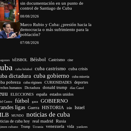
sin documentación en un punto de
control de Santiago de Cuba
08/08/2026
Marco Rubio y Cuba: ¿presión hacia la
democracia o más sufrimiento para la
población?
07/08/2026
Béisbol
bÉISBOL
Castrismo
cine
agones
cuba
cuba castrismo
cuba crisis
cuba béisbol
cuba gobierno
uba dictadura
cuba miseria
uba pobreza
deportes
cuba régimen
CURIOSIDADES
donald trump
Dictadura
rechos humanos
díaz Canel
euu
ELECCIONES
españa
estados unidos
fútbol
GOBIERNO
del Castro
gaza
randes ligas
HISTORIA
Israel
Guerra
irán
noticias de cuba
MLB
MUNDO
ticias de cuba hoy
real madrid
Rusia
venezuela
vida
Trump
gimen cubano
Ucrania
yankees