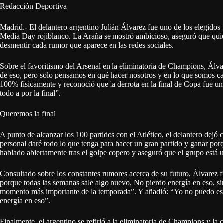
Redacción Deportiva
Madrid.- El delantero argentino Julián Álvarez fue uno de los elegidos 
Media Day rojiblanco. La Araña se mostró ambicioso, aseguró que quiere
desmentir cada rumor que aparece en las redes sociales.
Sobre el favoritismo del Arsenal en la eliminatoria de Champions, Álv
de eso, pero solo pensamos en qué hacer nosotros y en lo que somos ca
100% físicamente y reconoció que la derrota en la final de Copa fue un
todo a por la final”.
Queremos la final
A punto de alcanzar los 100 partidos con el Atlético, el delantero dejó 
personal daré todo lo que tenga para hacer un gran partido y ganar por
hablado abiertamente tras el golpe copero y aseguró que el grupo está u
Consultado sobre los constantes rumores acerca de su futuro, Álvarez 
porque todas las semanas sale algo nuevo. No pierdo energía en eso, si
momento más importante de la temporada”. Y añadió: “Yo no puedo esta
energía en eso”.
Finalmente, el argentino se refirió a la eliminatoria de Champions y l