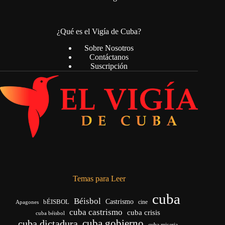
¿Qué es el Vigía de Cuba?
Sobre Nosotros
Contáctanos
Suscripción
Temas para Leer
cuba
Béisbol
bÉISBOL
Castrismo
cine
Apagones
cuba castrismo
cuba crisis
cuba béisbol
cuba gobierno
cuba dictadura