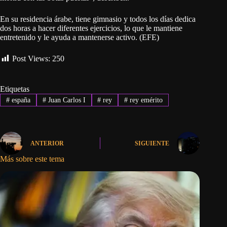
En su residencia árabe, tiene gimnasio y todos los días dedica
dos horas a hacer diferentes ejercicios, lo que le mantiene
entretenido y le ayuda a mantenerse activo. (EFE)
Post Views:
250
Etiquetas
#
españa
#
Juan Carlos I
#
rey
#
rey emérito
ANTERIOR
SIGUIENTE
Más sobre este tema