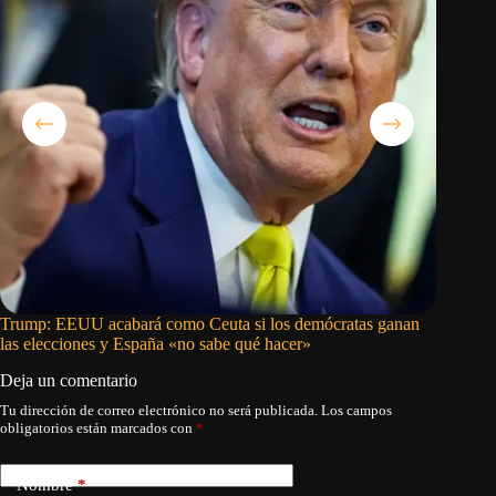
Trump: EEUU acabará como Ceuta si los demócratas ganan
El rey d
las elecciones y España «no sabe qué hacer»
fortalece
Deja un comentario
Tu dirección de correo electrónico no será publicada.
Los campos
obligatorios están marcados con
*
Nombre
*