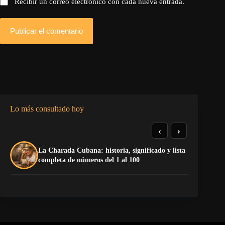
Recibir un correo electrónico con cada nueva entrada.
Publicar el comentario
Lo más consultado hoy
‹
›
La Charada Cubana: historia, significado y lista
De
completa de números del 1 al 100
ga