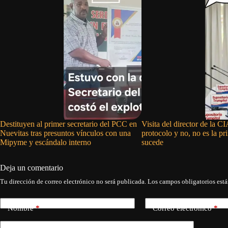
Destituyen al primer secretario del PCC en
Visita del director de la 
Nuevitas tras presuntos vínculos con una
protocolo y no, no es la p
Mipyme y escándalo interno
sucede
Deja un comentario
Tu dirección de correo electrónico no será publicada.
Los campos obligatorios est
Nombre
*
Correo electrónico
*