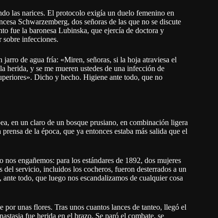
o las narices. El protocolo exigía un duelo femenino en
incesa Schwarzemberg, dos señoras de las que no se discute
ento fue la baronesa Lubinska, que ejercía de doctora y
 sobre infecciones.
jarro de agua fría: «Miren, señoras, si la hoja atraviesa el
n la herida, y se me mueren ustedes de una infección de
superiores». Dicho y hecho. Higiene ante todo, que no
opea, en un claro de un bosque prusiano, en combinación ligera
 prensa de la época, que ya entonces estaba más salida que el
 no nos engañemos: para los estándares de 1892, dos mujeres
 del servicio, incluidos los cocheros, fueron desterrados a un
o, ante todo, que luego nos escandalizamos de cualquier cosa
 por unas flores. Tras unos cuantos lances de tanteo, llegó el
nastasia fue herida en el brazo. Se paró el combate, se