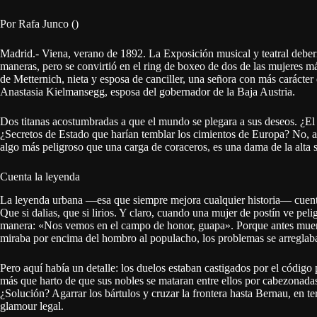
Por Rafa Junco ()
Madrid.- Viena, verano de 1892. La Exposición musical y teatral deberí
maneras, pero se convirtió en el ring de boxeo de dos de las mujeres m
de Metternich, nieta y esposa de canciller, una señora con más carácter 
Anastasia Kielmansegg, esposa del gobernador de la Baja Austria.
Dos titanas acostumbradas a que el mundo se plegara a sus deseos. ¿El
¿Secretos de Estado que harían temblar los cimientos de Europa? No, am
algo más peligroso que una carga de coraceros, es una dama de la alta s
Cuenta la leyenda
La leyenda urbana —esa que siempre mejora cualquier historia— cuenta q
Que si dalias, que si lirios. Y claro, cuando una mujer de postín ve peli
manera: «Nos vemos en el campo de honor, guapa». Porque antes muerta 
miraba por encima del hombro al populacho, los problemas se arreglab
Pero aquí había un detalle: los duelos estaban castigados por el código
más que harto de que sus nobles se mataran entre ellos por cabezonadas
¿Solución? Agarrar los bártulos y cruzar la frontera hasta Bernau, en te
glamour legal.