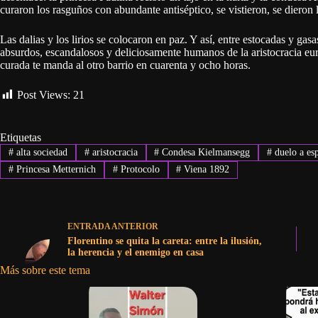
curaron los rasguños con abundante antiséptico, se vistieron, se dieron
Las dalias y los lirios se colocaron en paz. Y así, entre estocadas y ga
absurdos, escandalosos y deliciosamente humanos de la aristocracia eur
curada te manda al otro barrio en cuarenta y ocho horas.
Post Views:
21
Etiquetas
#
alta sociedad
#
aristocracia
#
Condesa Kielmansegg
#
duelo a es
#
Princesa Metternich
#
Protocolo
#
Viena 1892
ENTRADA
ANTERIOR
Florentino se quita la careta: entre la ilusión,
la herencia y el enemigo en casa
Más sobre este tema