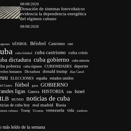
08/08/2026
Donación de sistemas fotovoltaicos
evidencia la dependencia energética
del régimen cubano
08/08/2026
Béisbol
bÉISBOL
Castrismo
cine
agones
cuba
cuba castrismo
cuba crisis
cuba béisbol
cuba gobierno
uba dictadura
cuba miseria
uba pobreza
deportes
cuba régimen
CURIOSIDADES
donald trump
Dictadura
rechos humanos
díaz Canel
euu
ELECCIONES
españa
estados unidos
fútbol
GOBIERNO
del Castro
gaza
randes ligas
HISTORIA
Israel
Guerra
irán
noticias de cuba
MLB
MUNDO
ticias de cuba hoy
real madrid
Rusia
venezuela
vida
Trump
gimen cubano
Ucrania
yankees
o más leído de la semana