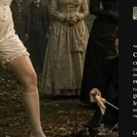
Ap
c
c
de
e
Fi
g
no
ré
L