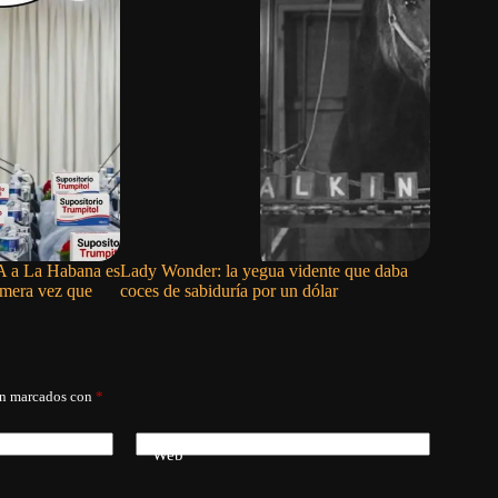
CIA a La Habana es
Lady Wonder: la yegua vidente que daba
UN REG
rimera vez que
coces de sabiduría por un dólar
án marcados con
*
Web