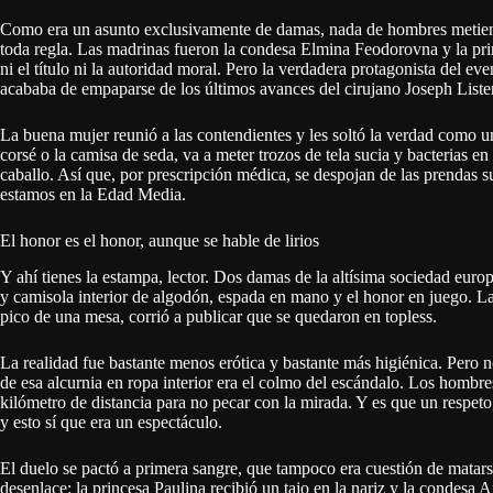
Como era un asunto exclusivamente de damas, nada de hombres metiend
toda regla. Las madrinas fueron la condesa Elmina Feodorovna y la pr
ni el título ni la autoridad moral. Pero la verdadera protagonista del ev
acababa de empaparse de los últimos avances del cirujano Joseph Lister
La buena mujer reunió a las contendientes y les soltó la verdad como un 
corsé o la camisa de seda, va a meter trozos de tela sucia y bacterias e
caballo. Así que, por prescripción médica, se despojan de las prendas 
estamos en la Edad Media.
El honor es el honor, aunque se hable de lirios
Y ahí tienes la estampa, lector. Dos damas de la altísima sociedad eur
y camisola interior de algodón, espada en mano y el honor en juego. La
pico de una mesa, corrió a publicar que se quedaron en topless.
La realidad fue bastante menos erótica y bastante más higiénica. Pero
de esa alcurnia en ropa interior era el colmo del escándalo. Los hombres
kilómetro de distancia para no pecar con la mirada. Y es que un respet
y esto sí que era un espectáculo.
El duelo se pactó a primera sangre, que tampoco era cuestión de matarse
desenlace: la princesa Paulina recibió un tajo en la nariz y la condesa A