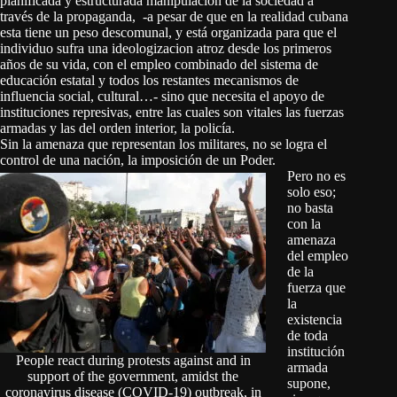
planificada y estructurada manipulación de la sociedad a
través de la propaganda, -a pesar de que en la realidad cubana
esta tiene un peso descomunal, y está organizada para que el
individuo sufra una ideologizacion atroz desde los primeros
años de su vida, con el empleo combinado del sistema de
educación estatal y todos los restantes mecanismos de
influencia social, cultural…- sino que necesita el apoyo de
instituciones represivas, entre las cuales son vitales las fuerzas
armadas y las del orden interior, la policía.
Sin la amenaza que representan los militares, no se logra el
control de una nación, la imposición de un Poder.
Pero no es
solo eso;
no basta
con la
amenaza
del empleo
de la
fuerza que
la
existencia
de toda
institución
People react during protests against and in
armada
support of the government, amidst the
supone,
coronavirus disease (COVID-19) outbreak, in