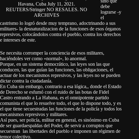
sino que
Havana, Cuba July 11, 2021.
debe
REUTERS/Stringer NO RESALES. NO
lograrse -y
ARCHIVES
el
castrismo lo logró desde muy temprano, adoctrinando a sus
militares- la desnaturalizacion de la funciones de esos órganos
represivos, colocándolos contra el pueblo, contra los derechos
e intereses de este.
Se necesita corromper la conciencia de esos militares,
haciéndoles ver como «normal», lo anormal.
Porque, en un sistema democrático, las leyes son las que
conducen, las que guían las funciones, las obligaciones, el
actuar de los mecanismos represivos, y las leyes no se pueden
dictar contra la ciudadanía.
En Cuba sin embargo, contrario a esa lógica,, donde el Estado
de Derecho se esfumó con el ruido de las botas de Fidel
Castro entrando a La Habana, es el omnipotente partido
comunista el que lo resuelve todo, el que lo dispone todo, y es
el que tiene secuestradas las funciones de la policía y todos los
mecanismos represivos y militares.
Así pues, ser policía, militar en general, es sinónimo en Cuba
de ser guardaespaldas del Poder, de servir a corruptos que
secuestran las libertades del pueblo e imponen un régimen de
temor colectivo.