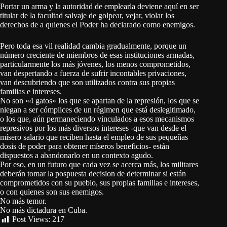
Portar un arma y la autoridad de emplearla deviene aquí en ser
titular de la facultad salvaje de golpear, vejar, violar los
derechos de a quienes el Poder ha declarado como enemigos.
Pero toda esa vil realidad cambia gradualmente, porque un
número creciente de miembros de esas instituciones armadas,
particularmente los más jóvenes, los menos comprometidos,
van despertando a fuerza de sufrir incontables privaciones,
van descubriendo que son utilizados contra sus propias
familias e intereses.
No son «4 gatos» los que se apartan de la represión, los que se
niegan a ser cómplices de un régimen que está deslegitimado,
o los que, aún permaneciendo vinculados a esos mecanismos
represivos por los más diversos intereses -que van desde el
mísero salario que reciben hasta el empleo de sus pequeñas
dosis de poder para obtener míseros beneficios- están
dispuestos a abandonarlo en un contexto agudo.
Por eso, en un futuro que cada vez se acerca más, los militares
deberán tomar la pospuesta decision de determinar si están
comprometidos con su pueblo, sus propias familias e intereses,
o con quienes son sus enemigos.
No más temor.
No más dictadura en Cuba.
Post Views:
217