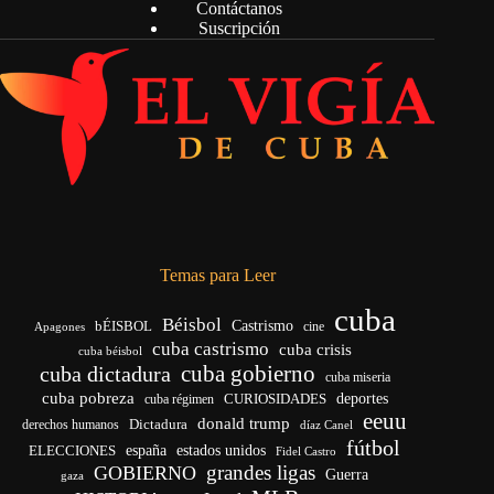
Contáctanos
Suscripción
Temas para Leer
cuba
Béisbol
bÉISBOL
Castrismo
cine
Apagones
cuba castrismo
cuba crisis
cuba béisbol
cuba gobierno
cuba dictadura
cuba miseria
cuba pobreza
CURIOSIDADES
deportes
cuba régimen
eeuu
donald trump
Dictadura
derechos humanos
díaz Canel
fútbol
españa
ELECCIONES
estados unidos
Fidel Castro
grandes ligas
GOBIERNO
Guerra
gaza