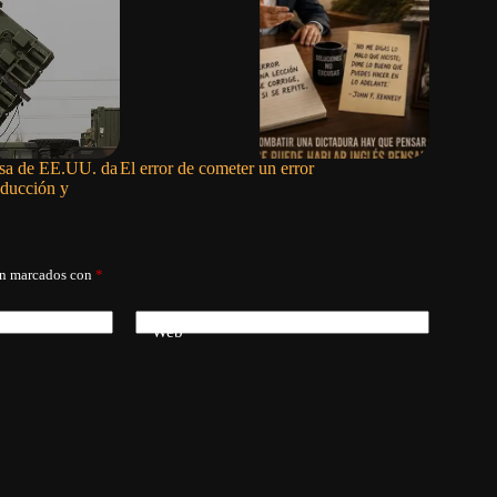
nsa de EE.UU. da
El error de cometer un error
El gabinet
oducción y
días en G
án marcados con
*
Web