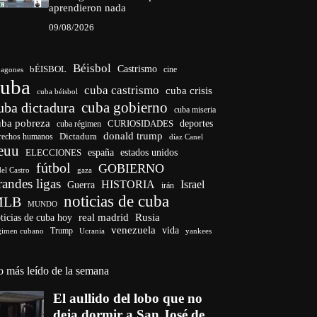
aprendieron nada
09/08/2026
Béisbol
bÉISBOL
Castrismo
cine
agones
cuba
cuba castrismo
cuba crisis
cuba béisbol
cuba gobierno
uba dictadura
cuba miseria
uba pobreza
deportes
cuba régimen
CURIOSIDADES
donald trump
Dictadura
rechos humanos
díaz Canel
euu
ELECCIONES
españa
estados unidos
fútbol
GOBIERNO
del Castro
gaza
randes ligas
HISTORIA
Israel
Guerra
irán
noticias de cuba
MLB
MUNDO
ticias de cuba hoy
real madrid
Rusia
venezuela
vida
Trump
gimen cubano
Ucrania
yankees
o más leído de la semana