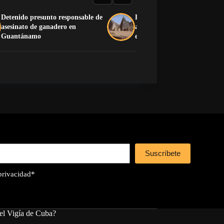
Detenido presunto responsable de
La guerra y la arena acumul
asesinato de ganadero en
amenazan las pirámides de 
Guantánamo
en Sudán
Suscríbete
 privacidad
*
el Vigía de Cuba?