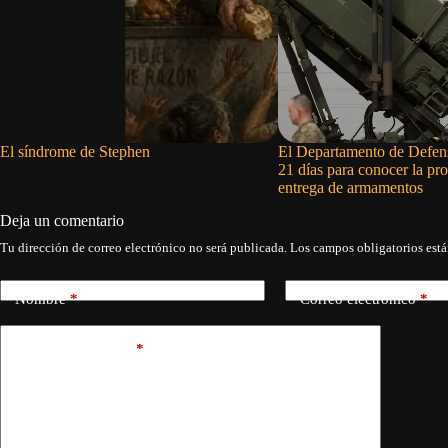
El síndrome de Stephen
El Departamento de Defe
21 días para conocer la pr
entrega de armamentos
Deja un comentario
Tu dirección de correo electrónico no será publicada.
Los campos obligatorios est
Nombre
*
Correo electrónico
*
Añadir comentario
*