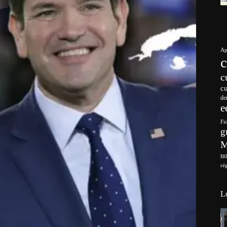
Ap
c
c
de
e
Fi
g
no
ré
L