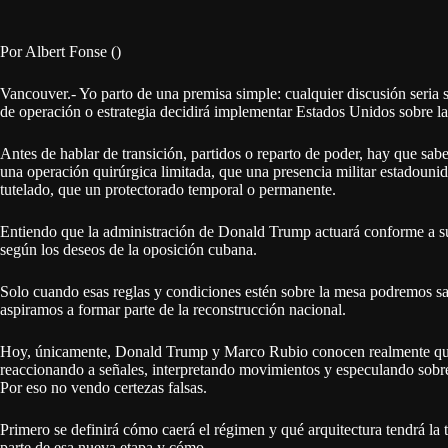
Por Albert Fonse ()
Vancouver.- Yo parto de una premisa simple: cualquier discusión seria
de operación o estrategia decidirá implementar Estados Unidos sobre la 
Antes de hablar de transición, partidos o reparto de poder, hay que sab
una operación quirúrgica limitada, que una presencia militar estadouni
tutelado, que un protectorado temporal o permanente.
Entiendo que la administración de Donald Trump actuará conforme a sus
según los deseos de la oposición cubana.
Solo cuando esas reglas y condiciones estén sobre la mesa podremos sa
aspiramos a formar parte de la reconstrucción nacional.
Hoy, únicamente, Donald Trump y Marco Rubio conocen realmente qué
reaccionando a señales, interpretando movimientos y especulando sobre
Por eso no vendo certezas falsas.
Primero se definirá cómo caerá el régimen y qué arquitectura tendrá la
parte de esa nueva etapa y cómo.