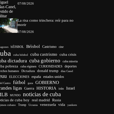
07/08/2026
La risa como trinchera: reír para no
morir
07/08/2026
Béisbol
bÉISBOL
Castrismo
cine
agones
cuba
cuba castrismo
cuba crisis
cuba béisbol
cuba gobierno
uba dictadura
cuba miseria
uba pobreza
CURIOSIDADES
deportes
cuba régimen
donald trump
Dictadura
rechos humanos
díaz Canel
euu
españa
ELECCIONES
estados unidos
fútbol
GOBIERNO
del Castro
gaza
randes ligas
HISTORIA
Israel
Guerra
irán
noticias de cuba
MLB
MUNDO
ticias de cuba hoy
real madrid
Rusia
venezuela
vida
Trump
gimen cubano
Ucrania
yankees