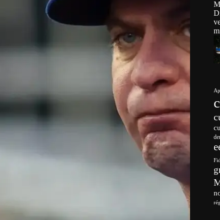
Ap
c
c
de
e
Fi
g
no
ré