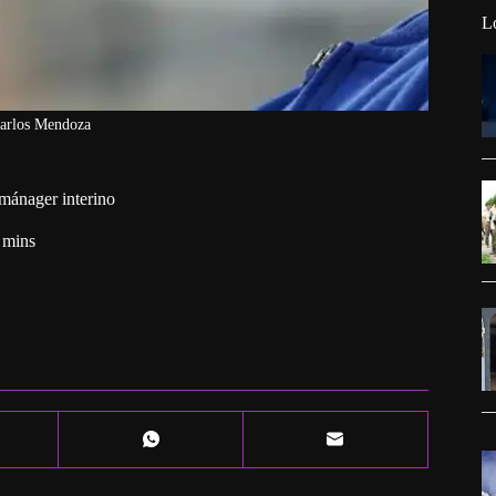
L
Carlos Mendoza
ánager interino
 mins