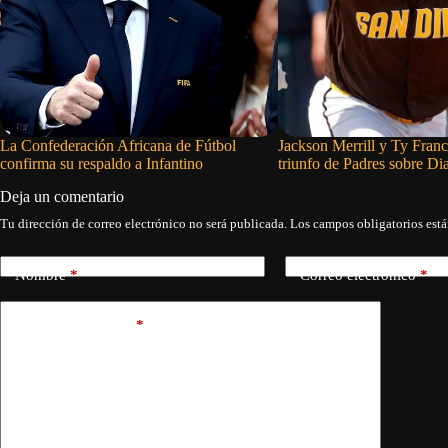
La Confederación Africana de Fútbol
Jackson Merrill y Ty Fran
confirma su respaldo a Infantino
triunfo de Padres sobre D
Deja un comentario
Tu dirección de correo electrónico no será publicada.
Los campos obligatorios est
Nombre
*
Correo electrónico
*
Añadir comentario
*