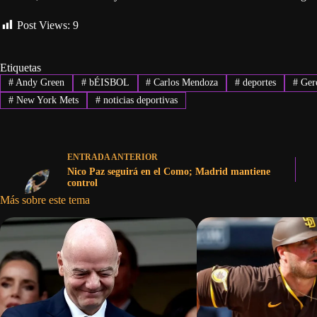
Post Views:
9
Etiquetas
#
Andy Green
#
bÉISBOL
#
Carlos Mendoza
#
deportes
#
Gere
#
New York Mets
#
noticias deportivas
ENTRADA
ANTERIOR
Nico Paz seguirá en el Como; Madrid mantiene
control
Más sobre este tema