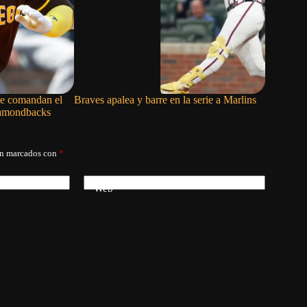
ce comandan el
Braves apalea y barre en la serie a Marlins
Red Sox l
iamondbacks
entradas 
án marcados con
*
Web