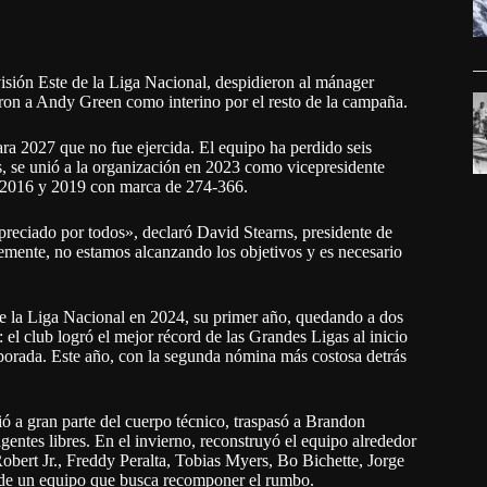
isión Este de la Liga Nacional, despidieron al mánager
ron a Andy Green como interino por el resto de la campaña.
ra 2027 que no fue ejercida. El equipo ha perdido seis
s, se unió a la organización en 2023 como vicepresidente
re 2016 y 2019 con marca de 274-366.
preciado por todos», declaró David Stearns, presidente de
mente, no estamos alcanzando los objetivos y es necesario
e la Liga Nacional en 2024, su primer año, quedando a dos
el club logró el mejor récord de las Grandes Ligas al inicio
mporada. Este año, con la segunda nómina más costosa detrás
ó a gran parte del cuerpo técnico, traspasó a Brandon
ntes libres. En el invierno, reconstruyó el equipo alrededor
bert Jr., Freddy Peralta, Tobias Myers, Bo Bichette, Jorge
de un equipo que busca recomponer el rumbo.