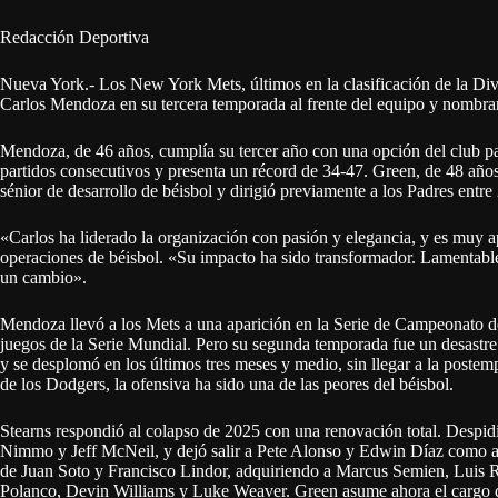
Redacción Deportiva
Nueva York.- Los New York Mets, últimos en la clasificación de la Div
Carlos Mendoza en su tercera temporada al frente del equipo y nombra
Mendoza, de 46 años, cumplía su tercer año con una opción del club pa
partidos consecutivos y presenta un récord de 34-47. Green, de 48 año
sénior de desarrollo de béisbol y dirigió previamente a los Padres ent
«Carlos ha liderado la organización con pasión y elegancia, y es muy a
operaciones de béisbol. «Su impacto ha sido transformador. Lamentable
un cambio».
Mendoza llevó a los Mets a una aparición en la Serie de Campeonato d
juegos de la Serie Mundial. Pero su segunda temporada fue un desastre: 
y se desplomó en los últimos tres meses y medio, sin llegar a la poste
de los Dodgers, la ofensiva ha sido una de las peores del béisbol.
Stearns respondió al colapso de 2025 con una renovación total. Despidi
Nimmo y Jeff McNeil, y dejó salir a Pete Alonso y Edwin Díaz como age
de Juan Soto y Francisco Lindor, adquiriendo a Marcus Semien, Luis Ro
Polanco, Devin Williams y Luke Weaver. Green asume ahora el cargo 