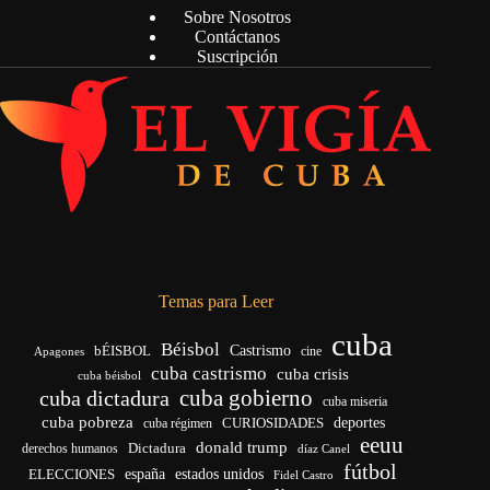
Sobre Nosotros
Contáctanos
Suscripción
Temas para Leer
cuba
Béisbol
bÉISBOL
Castrismo
cine
Apagones
cuba castrismo
cuba crisis
cuba béisbol
cuba gobierno
cuba dictadura
cuba miseria
cuba pobreza
CURIOSIDADES
deportes
cuba régimen
eeuu
donald trump
Dictadura
derechos humanos
díaz Canel
fútbol
españa
ELECCIONES
estados unidos
Fidel Castro