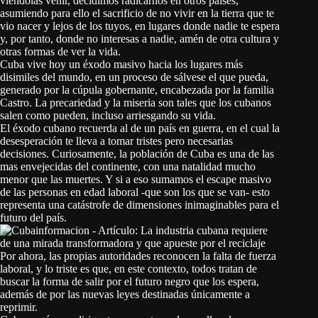
viéndolas venir, decidimos radicarnos en otros países,
asumiendo para ello el sacrificio de no vivir en la tierra que te
vio nacer y lejos de los tuyos, en lugares donde nadie te espera
y, por tanto, donde no interesas a nadie, amén de otra cultura y
otras formas de ver la vida.
Cuba vive hoy un éxodo masivo hacia los lugares más
disimiles del mundo, en un proceso de sálvese el que pueda,
generado por la cúpula gobernante, encabezada por la familia
Castro. La precariedad y la miseria son tales que los cubanos
salen como pueden, incluso arriesgando su vida.
El éxodo cubano recuerda al de un país en guerra, en el cual la
desesperación te lleva a tomar tristes pero necesarias
decisiones. Curiosamente, la población de Cuba es una de las
mas envejecidas del continente, con una natalidad mucho
menor que las muertes. Y si a eso sumamos el escape masivo
de las personas en edad laboral -que son los que se van- esto
representa una catástrofe de dimensiones inimaginables para el
futuro del país.
Por ahora, las propias autoridades reconocen la falta de fuerza
laboral, y lo triste es que, en este contexto, todos tratan de
buscar la forma de salir por el futuro negro que los espera,
además de por las nuevas leyes destinadas únicamente a
reprimir.