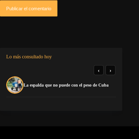
Publicar el comentario
Lo más consultado hoy
‹
›
La
La espalda que no puede con el peso de Cuba
co