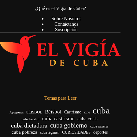
¿Qué es el Vigía de Cuba?
Sobre Nosotros
Contáctanos
Suscripción
Temas para Leer
cuba
Béisbol
bÉISBOL
Castrismo
cine
Apagones
cuba castrismo
cuba crisis
cuba béisbol
cuba gobierno
cuba dictadura
cuba miseria
cuba pobreza
CURIOSIDADES
deportes
cuba régimen