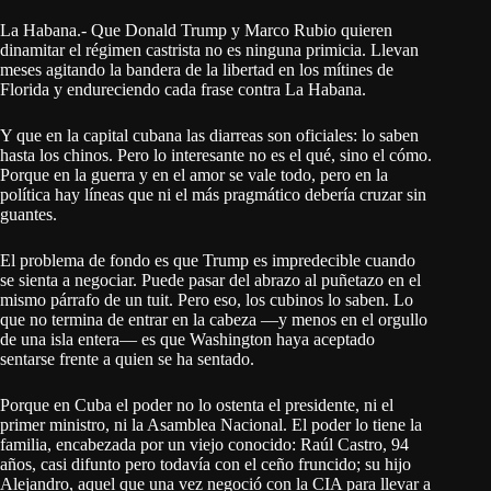
La Habana.- Que Donald Trump y Marco Rubio quieren
dinamitar el régimen castrista no es ninguna primicia. Llevan
meses agitando la bandera de la libertad en los mítines de
Florida y endureciendo cada frase contra La Habana.
Y que en la capital cubana las diarreas son oficiales: lo saben
hasta los chinos. Pero lo interesante no es el qué, sino el cómo.
Porque en la guerra y en el amor se vale todo, pero en la
política hay líneas que ni el más pragmático debería cruzar sin
guantes.
El problema de fondo es que Trump es impredecible cuando
se sienta a negociar. Puede pasar del abrazo al puñetazo en el
mismo párrafo de un tuit. Pero eso, los cubinos lo saben. Lo
que no termina de entrar en la cabeza —y menos en el orgullo
de una isla entera— es que Washington haya aceptado
sentarse frente a quien se ha sentado.
Porque en Cuba el poder no lo ostenta el presidente, ni el
primer ministro, ni la Asamblea Nacional. El poder lo tiene la
familia, encabezada por un viejo conocido: Raúl Castro, 94
años, casi difunto pero todavía con el ceño fruncido; su hijo
Alejandro, aquel que una vez negoció con la CIA para llevar a