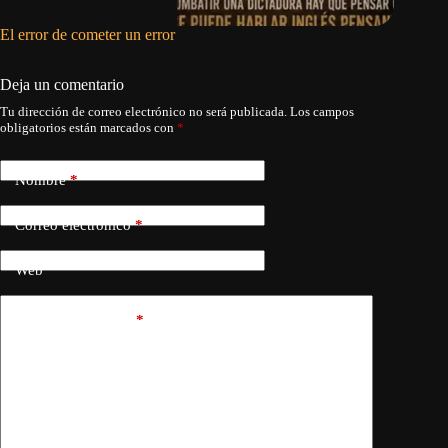
El error de cometer un error
EE.UU. p
para un 
Deja un comentario
Tu dirección de correo electrónico no será publicada.
Los campos
obligatorios están marcados con
*
Nombre
*
Correo electrónico
*
Web
Añadir comentario
*