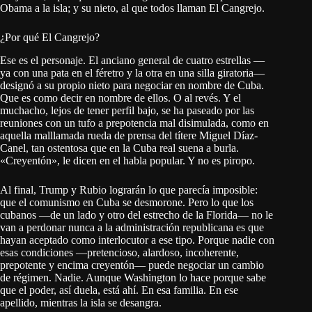
Obama a la isla; y su nieto, al que todos llaman El Cangrejo.
¿Por qué El Cangrejo?
Ese es el personaje. El anciano general de cuatro estrellas —
ya con una pata en el féretro y la otra en una silla giratoria—
designó a su propio nieto para negociar en nombre de Cuba.
Que es como decir en nombre de ellos. O al revés. Y el
muchacho, lejos de tener perfil bajo, se ha paseado por las
reuniones con un tufo a prepotencia mal disimulada, como en
aquella malllamada rueda de prensa del títere Miguel Díaz-
Canel, tan ostentosa que en la Cuba real suena a burla.
«Creyentón», le dicen en el habla popular. Y no es piropo.
Al final, Trump y Rubio lograrán lo que parecía imposible:
que el comunismo en Cuba se desmorone. Pero lo que los
cubanos —de un lado y otro del estrecho de la Florida— no le
van a perdonar nunca a la administración republicana es que
hayan aceptado como interlocutor a ese tipo. Porque nadie con
esas condiciones —pretencioso, alardoso, incoherente,
prepotente y encima creyentón— puede negociar un cambio
de régimen. Nadie. Aunque Washington lo hace porque sabe
que el poder, así duela, está ahí. En esa familia. En ese
apellido, mientras la isla se desangra.