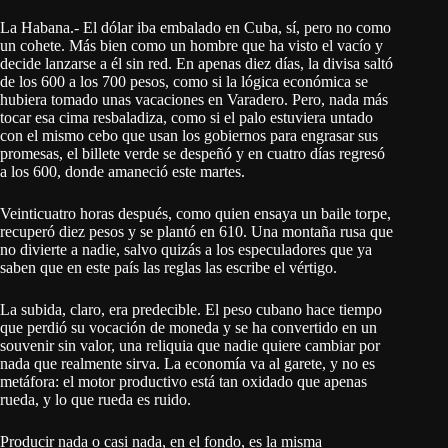
La Habana.- El dólar iba embalado en Cuba, sí, pero no como
un cohete. Más bien como un hombre que ha visto el vacío y
decide lanzarse a él sin red. En apenas diez días, la divisa saltó
de los 600 a los 700 pesos, como si la lógica económica se
hubiera tomado unas vacaciones en Varadero. Pero, nada más
tocar esa cima resbaladiza, como si el palo estuviera untado
con el mismo cebo que usan los gobiernos para engrasar sus
promesas, el billete verde se despeñó y en cuatro días regresó
a los 600, donde amaneció este martes.
Veinticuatro horas después, como quien ensaya un baile torpe,
recuperó diez pesos y se plantó en 610. Una montaña rusa que
no divierte a nadie, salvo quizás a los especuladores que ya
saben que en este país las reglas las escribe el vértigo.
La subida, claro, era predecible. El peso cubano hace tiempo
que perdió su vocación de moneda y se ha convertido en un
souvenir sin valor, una reliquia que nadie quiere cambiar por
nada que realmente sirva. La economía va al garete, y no es
metáfora: el motor productivo está tan oxidado que apenas
rueda, y lo que rueda es ruido.
Producir nada o casi nada, en el fondo, es la misma