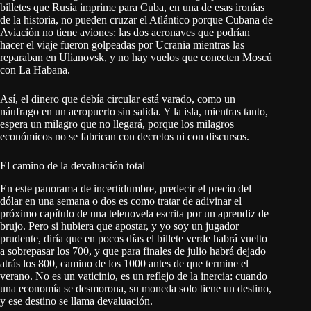
billetes que Rusia imprime para Cuba, en una de esas ironías
de la historia, no pueden cruzar el Atlántico porque Cubana de
Aviación no tiene aviones: las dos aeronaves que podrían
hacer el viaje fueron golpeadas por Ucrania mientras las
reparaban en Ulianovsk, y no hay vuelos que conecten Moscú
con La Habana.
Así, el dinero que debía circular está varado, como un
náufrago en un aeropuerto sin salida. Y la isla, mientras tanto,
espera un milagro que no llegará, porque los milagros
económicos no se fabrican con decretos ni con discursos.
El camino de la devaluación total
En este panorama de incertidumbre, predecir el precio del
dólar en una semana o dos es como tratar de adivinar el
próximo capítulo de una telenovela escrita por un aprendiz de
brujo. Pero si hubiera que apostar, y yo soy un jugador
prudente, diría que en pocos días el billete verde habrá vuelto
a sobrepasar los 700, y que para finales de julio habrá dejado
atrás los 800, camino de los 1000 antes de que termine el
verano. No es un vaticinio, es un reflejo de la inercia: cuando
una economía se desmorona, su moneda solo tiene un destino,
y ese destino se llama devaluación.