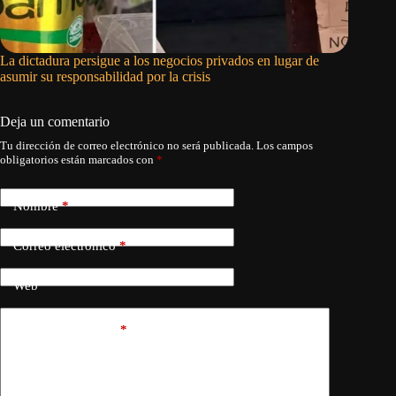
La dictadura persigue a los negocios privados en lugar de
La sober
asumir su responsabilidad por la crisis
revoluci
Deja un comentario
Tu dirección de correo electrónico no será publicada.
Los campos
obligatorios están marcados con
*
Nombre
*
Correo electrónico
*
Web
Añadir comentario
*