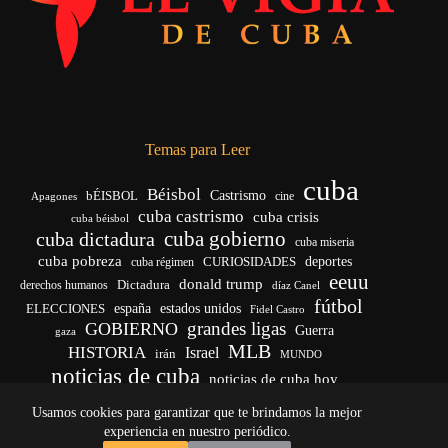
Temas para Leer
cuba
Béisbol
bÉISBOL
Castrismo
cine
Apagones
cuba castrismo
cuba crisis
cuba béisbol
cuba gobierno
cuba dictadura
cuba miseria
cuba pobreza
CURIOSIDADES
deportes
cuba régimen
eeuu
donald trump
Dictadura
derechos humanos
díaz Canel
fútbol
españa
ELECCIONES
estados unidos
Fidel Castro
grandes ligas
GOBIERNO
Guerra
gaza
MLB
HISTORIA
Israel
irán
MUNDO
noticias de cuba
noticias de cuba hoy
venezuela
real madrid
Rusia
Trump
régimen cubano
Ucrania
Usamos cookies para garantizar que te brindamos la mejor
vida
yankees
experiencia en nuestro periódico.