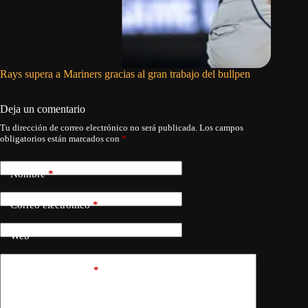
Rays supera a Mariners gracias al gran trabajo del bullpen
Ohtani a
Deja un comentario
Tu dirección de correo electrónico no será publicada.
Los campos
obligatorios están marcados con
*
Nombre
*
Correo electrónico
*
Web
Añadir comentario
*