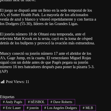
El juego se disputó ante un lleno en la sede temporal de los
A’s, el Sutter Health Park. La mayoría de los aficionados
vestía de azul y blanco y vitoreó repetidamente y con fuerza a
los Dodgers (55-30), líderes de las Grandes Ligas.
El jonrón número 18 de Ohtani esta temporada, ante el
relevista Matt Krook en la sexta, cayó en la loma de césped
detrás de los bullpens y provocó la ovación más estruendosa.
Muncy conectó su jonrón número 17 ante el abridor de los
A’s, Gage Jump, en la cuarta. El venezolano Miguel Rojas
siguió con un doble antes de que Pagés pegara su jonrón
número 16 tres bateadores después para poner la pizarra 5-3.
(AP)
Post Views:
11
Etiquetas
#
Andy Pagés
#
bÉISBOL
#
Dave Roberts
#
Eric Lauer
#
jonrón
#
Los Angeles Dodgers
#
MLB