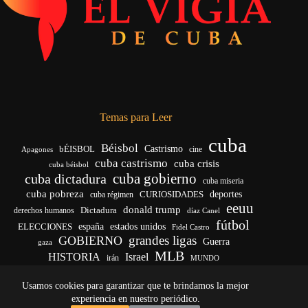
Temas para Leer
cuba
Béisbol
bÉISBOL
Castrismo
cine
Apagones
cuba castrismo
cuba crisis
cuba béisbol
cuba gobierno
cuba dictadura
cuba miseria
cuba pobreza
deportes
cuba régimen
CURIOSIDADES
eeuu
donald trump
Dictadura
derechos humanos
díaz Canel
fútbol
ELECCIONES
españa
estados unidos
Fidel Castro
grandes ligas
GOBIERNO
Guerra
gaza
MLB
HISTORIA
Israel
irán
MUNDO
noticias de cuba
noticias de cuba hoy
real madrid
Usamos cookies para garantizar que te brindamos la mejor
venezuela
Rusia
vida
Trump
régimen cubano
Ucrania
yankees
experiencia en nuestro periódico.