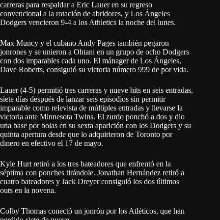
carreras para respaldar a Eric Lauer en su regreso
convencional a la rotación de abridores, y Los Ángeles
Dodgers vencieron 9-4 a los Athletics la noche del lunes.
Max Muncy y el cubano Andy Pages también pegaron
jonrones y se unieron a Ohtani en un grupo de ocho Dodgers
con dos imparables cada uno. El mánager de Los Ángeles,
Dave Roberts, consiguió su victoria número 999 de por vida.
Lauer (4-5) permitió tres carreras y nueve hits en seis entradas,
siete días después de lanzar seis episodios sin permitir
imparable como relevista de múltiples entradas y llevarse la
victoria ante Minnesota Twins. El zurdo ponchó a dos y dio
una base por bolas en su sexta aparición con los Dodgers y su
quinta apertura desde que lo adquirieron de Toronto por
dinero en efectivo el 17 de mayo.
Kyle Hurt retiró a los tres bateadores que enfrentó en la
séptima con ponches tirándole. Jonathan Hernández retiró a
cuatro bateadores y Jack Dreyer consiguió los dos últimos
outs en la novena.
Colby Thomas conectó un jonrón por los Atléticos, que han
perdido siete de nueve.