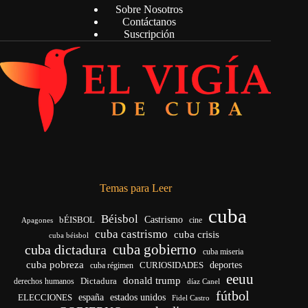
Sobre Nosotros
Contáctanos
Suscripción
Temas para Leer
cuba
Béisbol
bÉISBOL
Castrismo
cine
Apagones
cuba castrismo
cuba crisis
cuba béisbol
cuba gobierno
cuba dictadura
cuba miseria
cuba pobreza
deportes
cuba régimen
CURIOSIDADES
eeuu
donald trump
Dictadura
derechos humanos
díaz Canel
fútbol
ELECCIONES
españa
estados unidos
Fidel Castro