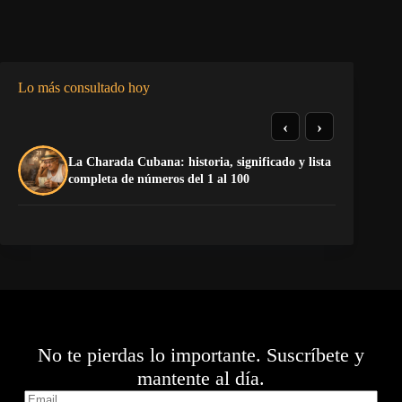
Lo más consultado hoy
‹
›
De
La Charada Cubana: historia, significado y lista
do
completa de números del 1 al 100
Sa
No te pierdas lo importante. Suscríbete y
mantente al día.