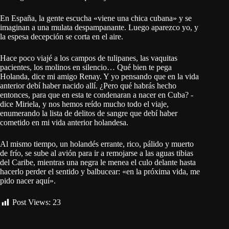
En España, la gente escucha «viene una chica cubana» y se
imaginan a una mulata despampanante. Luego aparezco yo, y
la espesa decepción se corta en el aire.
Hace poco viajé a los campos de tulipanes, las vaquitas
pacientes, los molinos en silencio… Qué bien te pega
Holanda, dice mi amigo Renay. Y yo pensando que en la vida
anterior debí haber nacido allí. ¿Pero qué habrás hecho
entonces, para que en esta te condenaran a nacer en Cuba? -
dice Miriela, y nos hemos reído mucho todo el viaje,
enumerando la lista de delitos de sangre que debí haber
cometido en mi vida anterior holandesa.
Al mismo tiempo, un holandés errante, rico, pálido y muerto
de frío, se sube al avión para ir a remojarse a las aguas tibias
del Caribe, mientras una negra le menea el culo delante hasta
hacerlo perder el sentido y balbucear: «en la próxima vida, me
pido nacer aquí».
Post Views:
23