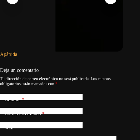
Apátrida
Perú sus
un incen
Deja un comentario
Tu dirección de correo electrónico no será publicada.
Los campos
obligatorios están marcados con
*
Nombre
*
Correo electrónico
*
Web