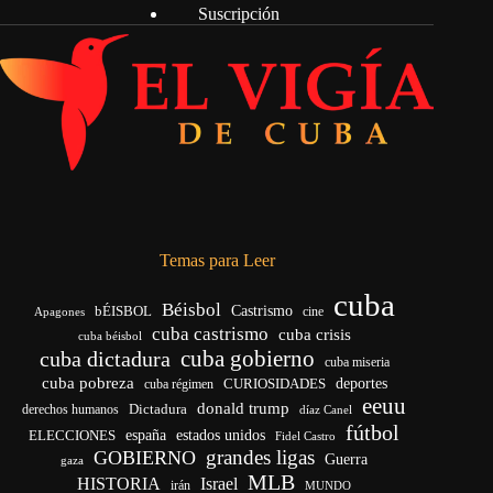
Suscripción
Temas para Leer
cuba
Béisbol
bÉISBOL
Castrismo
cine
Apagones
cuba castrismo
cuba crisis
cuba béisbol
cuba gobierno
cuba dictadura
cuba miseria
cuba pobreza
deportes
cuba régimen
CURIOSIDADES
eeuu
donald trump
Dictadura
derechos humanos
díaz Canel
fútbol
ELECCIONES
españa
estados unidos
Fidel Castro
grandes ligas
GOBIERNO
Guerra
gaza
MLB
HISTORIA
Israel
irán
MUNDO