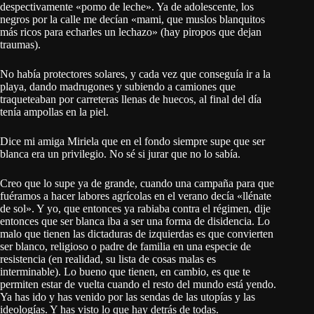
despectivamente «pomo de leche». Ya de adolescente, los
negros por la calle me decían «mami, que muslos blanquitos
más ricos para echarles un lechazo» (hay piropos que dejan
traumas).
No había protectores solares, y cada vez que conseguía ir a la
playa, dando madrugones y subiendo a camiones que
traqueteaban por carreteras llenas de huecos, al final del día
tenía ampollas en la piel.
Dice mi amiga Miriela que en el fondo siempre supe que ser
blanca era un privilegio. No sé si jurar que no lo sabía.
Creo que lo supe ya de grande, cuando una campaña para que
fuéramos a hacer labores agrícolas en el verano decía «llénate
de sol». Y yo, que entonces ya rabiaba contra el régimen, dije
entonces que ser blanca iba a ser una forma de disidencia. Lo
malo que tienen las dictaduras de izquierdas es que convierten
ser blanco, religioso o padre de familia en una especie de
resistencia (en realidad, su lista de cosas malas es
interminable). Lo bueno que tienen, en cambio, es que te
permiten estar de vuelta cuando el resto del mundo está yendo.
Ya has ido y has venido por las sendas de las utopías y las
ideologías. Y has visto lo que hay detrás de todas.