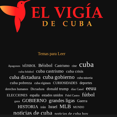
Temas para Leer
cuba
Béisbol
bÉISBOL
Castrismo
cine
Apagones
cuba castrismo
cuba crisis
cuba béisbol
cuba gobierno
cuba dictadura
cuba miseria
cuba pobreza
CURIOSIDADES
deportes
cuba régimen
eeuu
donald trump
Dictadura
derechos humanos
díaz Canel
fútbol
españa
ELECCIONES
estados unidos
Fidel Castro
grandes ligas
GOBIERNO
Guerra
gaza
MLB
HISTORIA
Israel
irán
MUNDO
noticias de cuba
noticias de cuba hoy