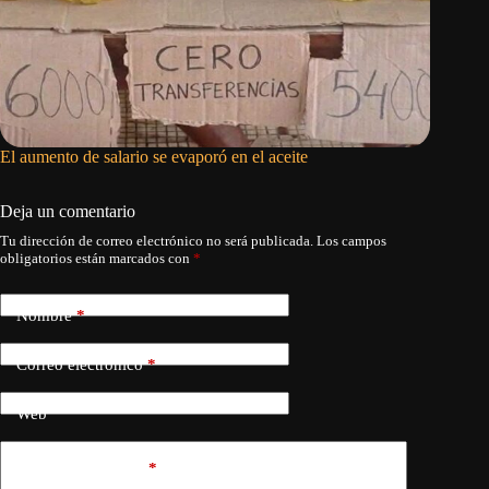
El aumento de salario se evaporó en el aceite
La vangu
Deja un comentario
Tu dirección de correo electrónico no será publicada.
Los campos
obligatorios están marcados con
*
Nombre
*
Correo electrónico
*
Web
Añadir comentario
*