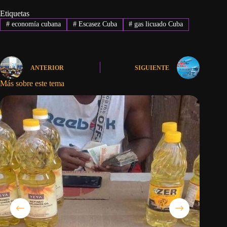
Etiquetas
#
economía cubana
#
Escasez Cuba
#
gas licuado Cuba
ANTERIOR
SIGUIENTE
Más sobre este tema