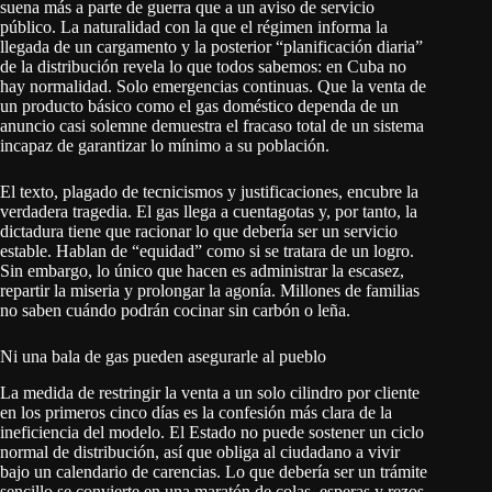
suena más a parte de guerra que a un aviso de servicio
público. La naturalidad con la que el régimen informa la
llegada de un cargamento y la posterior “planificación diaria”
de la distribución revela lo que todos sabemos: en Cuba no
hay normalidad. Solo emergencias continuas. Que la venta de
un producto básico como el gas doméstico dependa de un
anuncio casi solemne demuestra el fracaso total de un sistema
incapaz de garantizar lo mínimo a su población.
El texto, plagado de tecnicismos y justificaciones, encubre la
verdadera tragedia. El gas llega a cuentagotas y, por tanto, la
dictadura tiene que racionar lo que debería ser un servicio
estable. Hablan de “equidad” como si se tratara de un logro.
Sin embargo, lo único que hacen es administrar la escasez,
repartir la miseria y prolongar la agonía. Millones de familias
no saben cuándo podrán cocinar sin carbón o leña.
Ni una bala de gas pueden asegurarle al pueblo
La medida de restringir la venta a un solo cilindro por cliente
en los primeros cinco días es la confesión más clara de la
ineficiencia del modelo. El Estado no puede sostener un ciclo
normal de distribución, así que obliga al ciudadano a vivir
bajo un calendario de carencias. Lo que debería ser un trámite
sencillo se convierte en una maratón de colas, esperas y rezos.