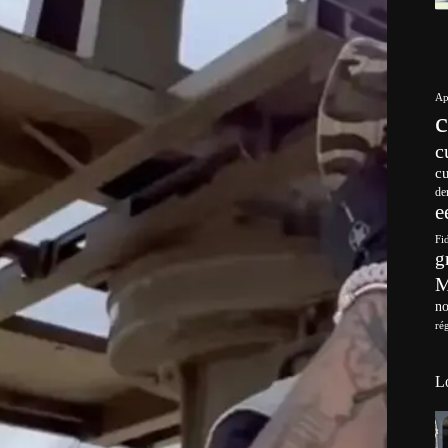
Ap
c
c
de
e
Fi
g
no
ré
L