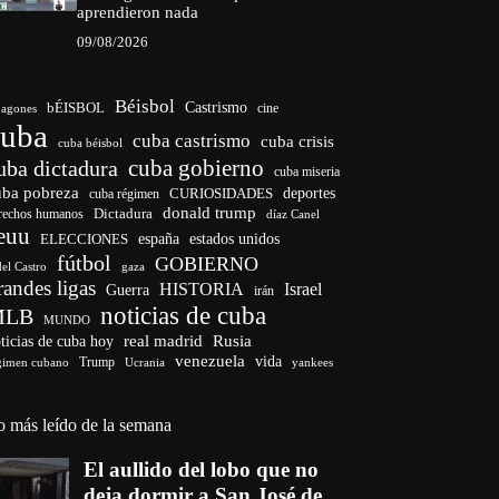
aprendieron nada
09/08/2026
Béisbol
bÉISBOL
Castrismo
cine
agones
cuba
cuba castrismo
cuba crisis
cuba béisbol
cuba gobierno
uba dictadura
cuba miseria
uba pobreza
deportes
cuba régimen
CURIOSIDADES
donald trump
Dictadura
rechos humanos
díaz Canel
euu
ELECCIONES
españa
estados unidos
fútbol
GOBIERNO
del Castro
gaza
randes ligas
HISTORIA
Israel
Guerra
irán
noticias de cuba
MLB
MUNDO
ticias de cuba hoy
real madrid
Rusia
venezuela
vida
Trump
gimen cubano
Ucrania
yankees
o más leído de la semana