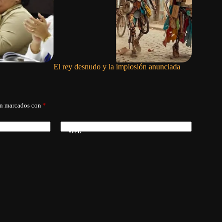
El rey desnudo y la implosión anunciada
Solo qued
án marcados con
*
Web