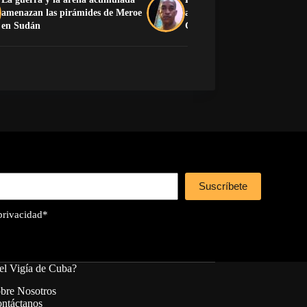
amenazan las pirámides de Meroe
asesinato de ganadero en
en Sudán
Guantánamo
Suscríbete
 privacidad
*
el Vigía de Cuba?
bre Nosotros
ntáctanos