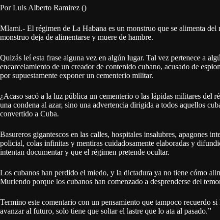
Por Luis Alberto Ramirez ()
MIami.- El régimen de La Habana es un monstruo que se alimenta del mi
monstruo deja de alimentarse y muere de hambre.
Quizás leí esta frase alguna vez en algún lugar. Tal vez pertenece a al
encarcelamiento de un creador de contenido cubano, acusado de espiona
por supuestamente exponer un cementerio militar.
¿Acaso sacó a la luz pública un cementerio o las lápidas militares del 
una condena al azar, sino una advertencia dirigida a todos aquellos cu
convertido a Cuba.
Basureros gigantescos en las calles, hospitales insalubres, apagones inte
policial, colas infinitas y mentiras cuidadosamente elaboradas y difundi
intentan documentar y que el régimen pretende ocultar.
Los cubanos han perdido el miedo, y la dictadura ya no tiene cómo ali
Muriendo porque los cubanos han comenzado a desprenderse del temor q
Termino este comentario con un pensamiento que tampoco recuerdo si 
avanzar al futuro, solo tiene que soltar el lastre que lo ata al pasado.”